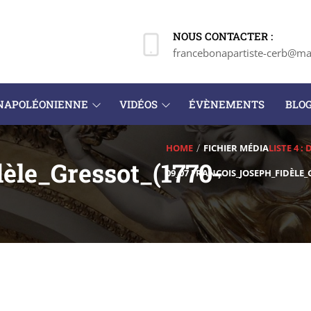
NOUS CONTACTER :
francebonapartiste-cerb@mai
 NAPOLÉONIENNE
VIDÉOS
ÉVÈNEMENTS
BLO
HOME
FICHIER MÉDIA
LISTE 4 :
èle_Gressot_(1770-
09_07 FRANÇOIS_JOSEPH_FIDÈLE_G