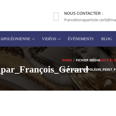
NOUS CONTACTER :
francebonapartiste-cerb@mai
 NAPOLÉONIENNE
VIDÉOS
ÉVÈNEMENTS
BLOG
HOME
FICHIER MÉDIA
LISTE 3 :
_par_François_Gérard
09_01 LOUIS_NAPOLÉON_PEINT_