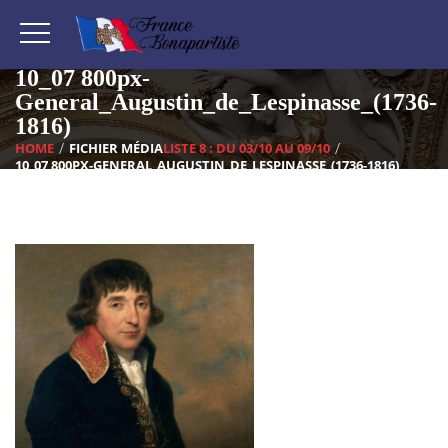
10_07 800px-
General_Augustin_de_Lespinasse_(1736-
1816)
HOME
FICHIER MÉDIA
LISTE 8 : DU 03/10 AU 09/10
10_07 800PX-GENERAL_AUGUSTIN_DE_LESPINASSE_(1736-1816)