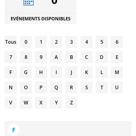
EVÉNEMENTS DISPONIBLES
Tous
0
1
2
3
4
5
6
7
8
9
A
B
C
D
E
F
G
H
I
J
K
L
M
N
O
P
Q
R
S
T
U
V
W
X
Y
Z
F