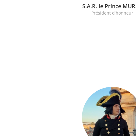
S.A.R. le Prince MU
Président d'honneur