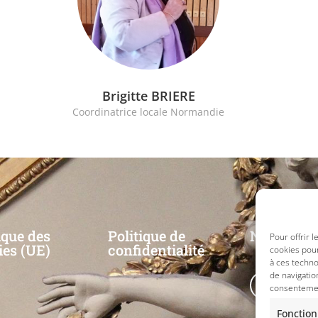
Brigitte BRIERE
Coordinatrice locale Normandie
ique des
Politique de
Nos résea
Pour offrir 
ies (UE)
confidentialité
cookies pour
à ces techn
de navigatio
consentement
Fonction