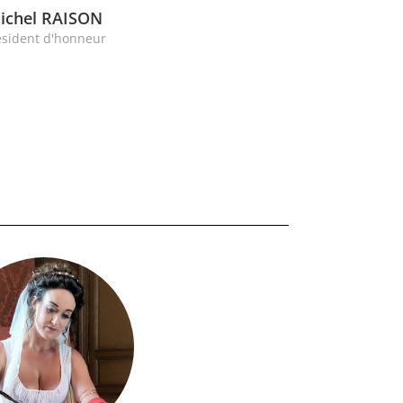
ichel RAISON
ésident d'honneur