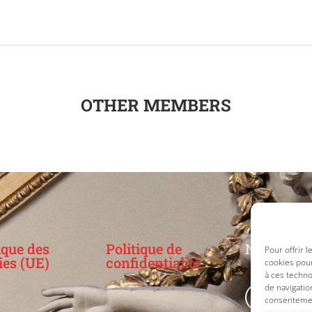
OTHER MEMBERS
ique des
Politique de
Nos résea
Pour offrir 
ies (UE)
confidentialité
cookies pour
à ces techn
de navigatio
consentement