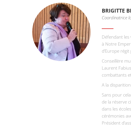
BRIGITTE B
Coordinatrice 
Défendant les 
à Notre Empere
d’Europe régit 
Conseillère mu
Laurent Fabius
combattants e
A la disparitio
Sans pour cela
de la réserve 
dans les école
cérémonies ave
Président d’as