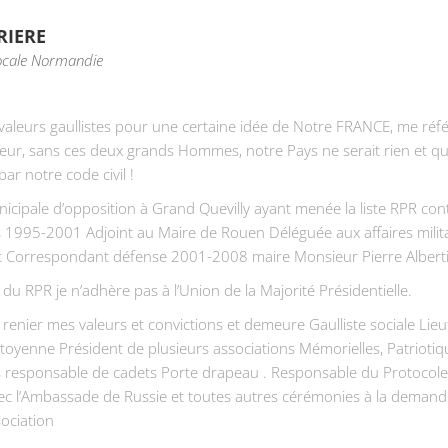
RIERE
locale Normandie
valeurs gaullistes pour une certaine idée de Notre FRANCE, me réf
ur, sans ces deux grands Hommes, notre Pays ne serait rien et qu
par notre code civil !
nicipale d’opposition à Grand Quevilly ayant menée la liste RPR co
 1995-2001 Adjoint au Maire de Rouen Déléguée aux affaires milita
t Correspondant défense 2001-2008 maire Monsieur Pierre Alberti
n du RPR je n’adhère pas à l’Union de la Majorité Présidentielle.
 renier mes valeurs et convictions et demeure Gaulliste sociale Lie
citoyenne Président de plusieurs associations Mémorielles, Patrioti
s responsable de cadets Porte drapeau . Responsable du Protocole
c l’Ambassade de Russie et toutes autres cérémonies à la demand
sociation