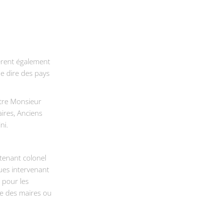
érent également
e dire des pays
ntre Monsieur
ires, Anciens
ni.
utenant colonel
ques intervenant
 pour les
e des maires ou