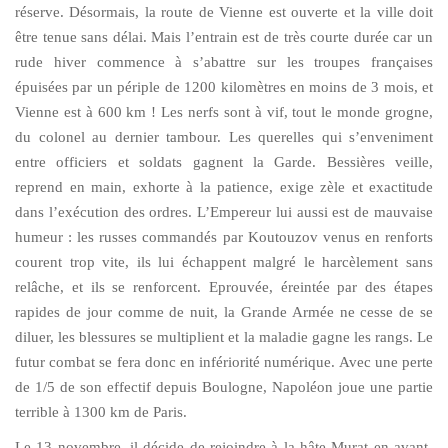
réserve. Désormais, la route de Vienne est ouverte et la ville doit
être tenue sans délai. Mais l’entrain est de très courte durée car un
rude hiver commence à s’abattre sur les troupes françaises
épuisées par un périple de 1200 kilomètres en moins de 3 mois, et
Vienne est à 600 km ! Les nerfs sont à vif, tout le monde grogne,
du colonel au dernier tambour. Les querelles qui s’enveniment
entre officiers et soldats gagnent la Garde. Bessières veille,
reprend en main, exhorte à la patience, exige zèle et exactitude
dans l’exécution des ordres. L’Empereur lui aussi est de mauvaise
humeur : les russes commandés par Koutouzov venus en renforts
courent trop vite, ils lui échappent malgré le harcèlement sans
relâche, et ils se renforcent. Eprouvée, éreintée par des étapes
rapides de jour comme de nuit, la Grande Armée ne cesse de se
diluer, les blessures se multiplient et la maladie gagne les rangs. Le
futur combat se fera donc en infériorité numérique. Avec une perte
de 1/5 de son effectif depuis Boulogne, Napoléon joue une partie
terrible à 1300 km de Paris.
Le 13 novembre, il décide de rejoindre à la hâte Murat en avant-