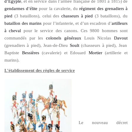
d’Égypte
, et en service dans l’armée française de 1801 à 1815) de
gendarmes d’élite
pour la cavalerie, du
régiment des grenadiers à
pied
(3 bataillons), celui des
chasseurs à pied
(3 bataillons), du
bataillon des marins
pour l’infanterie, et d’un escadron d’
artilleurs
à cheval
pour le service des canons. Ces 9800 hommes sont
commandés par les
colonels généraux
Louis Nicolas
Davout
(grenadiers à pied), Jean-de-Dieu
Soult
(chasseurs à pied), Jean
Baptiste
Bessières
(cavalerie) et Edouard
Mortier
(artillerie et
marins).
L’établissement des règles de service
Le nouveau décret