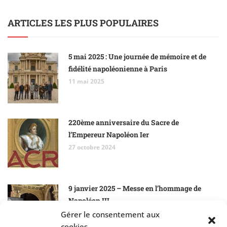
ARTICLES LES PLUS POPULAIRES
5 mai 2025 : Une journée de mémoire et de
fidélité napoléonienne à Paris
11 mai 2025
220ème anniversaire du Sacre de
l’Empereur Napoléon Ier
27 octobre 2024
9 janvier 2025 – Messe en l’hommage de
Napoléon III
10 janvier 2025
Gérer le consentement aux
cookies