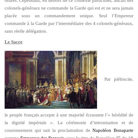
ordres. Cependant, en dehors de ce contexte particulier, aucun des
colonels-généraux ne commande la Garde qui est et ne sera jamais
placée sous un commandement unique. Seul l’Empereur
commande à la Garde par l’intermédiaire des 4 colonels-généraux,
sans réelle délégation.
Le Sacre
Par plébiscite,
le peuple français accepte à une majorité écrasante l’« hérédité de
la dignité impériale ». La cérémonie d’intronisation et de
couronnement qui suit la proclamation de
Napoléon Bonaparte
er
comme
Empereur des Français
sous le titre de Napoléon I
du 18