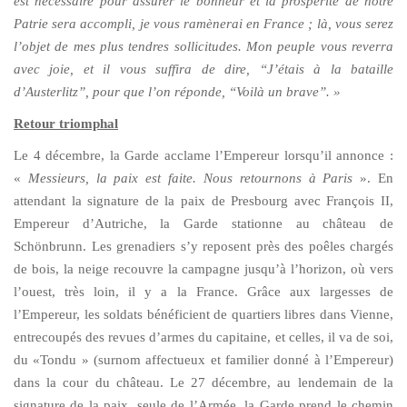
est nécessaire pour assurer le bonheur et la prospérité de notre
Patrie sera accompli, je vous ramènerai en France ; là, vous serez
l’objet de mes plus tendres sollicitudes. Mon peuple vous reverra
avec joie, et il vous suffira de dire, “J’étais à la bataille
d’Austerlitz”, pour que l’on réponde, “Voilà un brave”. »
Retour triomphal
Le 4 décembre, la Garde acclame l’Empereur lorsqu’il annonce :
«
Messieurs, la paix est faite. Nous retournons à Paris
». En
attendant la signature de la paix de Presbourg avec François II,
Empereur d’Autriche, la Garde stationne au château de
Schönbrunn. Les grenadiers s’y reposent près des poêles chargés
de bois, la neige recouvre la campagne jusqu’à l’horizon, où vers
l’ouest, très loin, il y a la France. Grâce aux largesses de
l’Empereur, les soldats bénéficient de quartiers libres dans Vienne,
entrecoupés des revues d’armes du capitaine, et celles, il va de soi,
du «Tondu » (surnom affectueux et familier donné à l’Empereur)
dans la cour du château. Le 27 décembre, au lendemain de la
signature de la paix, seule de l’Armée, la Garde prend le chemin