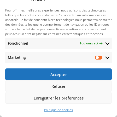
Pour offrir les meilleures expériences, nous utilisons des technologies
On l’engage pour vaincre
telles que les cookies pour stocker et/ou accéder aux informations des
appareils. Le fait de consentir à ces technologies nous permettra de traiter
5 janvier 2025
des données telles que le comportement de navigation ou les ID uniques
sur ce site. Le fait de ne pas consentir ou de retirer son consentement
peut avoir un effet négatif sur certaines caractéristiques et fonctions.
Fonctionnel
Toujours activé
CALENDRIER
Marketing
mars 2025
Accepter
L
M
M
J
V
S
D
Refuser
1
2
3
4
5
6
7
8
9
Enregistrer les préférences
10
11
12
13
14
15
16
Politique de cookies
17
18
19
20
21
22
23