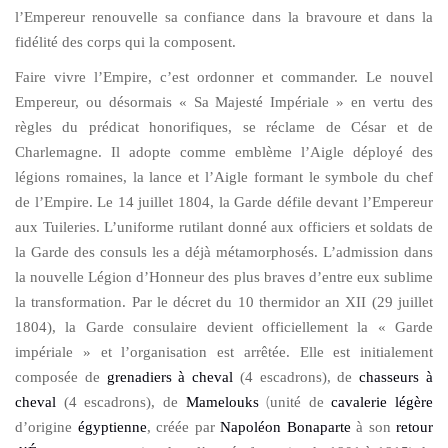
l’Empereur renouvelle sa confiance dans la bravoure et dans la
fidélité des corps qui la composent.
Faire vivre l’Empire, c’est ordonner et commander. Le nouvel
Empereur, ou désormais « Sa Majesté Impériale » en vertu des
règles du prédicat honorifiques, se réclame de César et de
Charlemagne. Il adopte comme emblème l’Aigle déployé des
légions romaines, la lance et l’Aigle formant le symbole du chef
de l’Empire. Le 14 juillet 1804, la Garde défile devant l’Empereur
aux Tuileries. L’uniforme rutilant donné aux officiers et soldats de
la Garde des consuls les a déjà métamorphosés. L’admission dans
la nouvelle Légion d’Honneur des plus braves d’entre eux sublime
la transformation. Par le décret du 10 thermidor an XII (29 juillet
1804), la Garde consulaire devient officiellement la « Garde
impériale » et l’organisation est arrêtée.
Elle est initialement
composée de
grenadiers à cheval
(4 escadrons), de
chasseurs à
(
cheval
(4 escadrons), de
Mamelouks
unité de
cavalerie légère
d’origine
égyptienne
, créée par
Napoléon Bonaparte
à son
retour