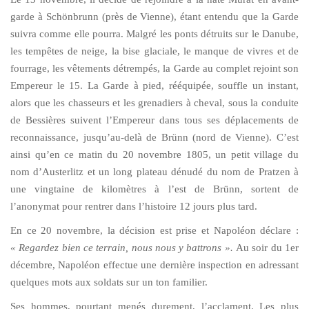
garde à Schönbrunn (près de Vienne), étant entendu que la Garde
suivra comme elle pourra. Malgré les ponts détruits sur le Danube,
les tempêtes de neige, la bise glaciale, le manque de vivres et de
fourrage, les vêtements détrempés, la Garde au complet rejoint son
Empereur le 15. La Garde à pied, rééquipée, souffle un instant,
alors que les chasseurs et les grenadiers à cheval, sous la conduite
de Bessières suivent l’Empereur dans tous ses déplacements de
reconnaissance, jusqu’au-delà de Brünn (nord de Vienne). C’est
ainsi qu’en ce matin du 20 novembre 1805, un petit village du
nom d’Austerlitz et un long plateau dénudé du nom de Pratzen à
une vingtaine de kilomètres à l’est de Brünn, sortent de
l’anonymat pour rentrer dans l’histoire 12 jours plus tard.
En ce 20 novembre, la décision est prise et Napoléon déclare :
« Regardez bien ce terrain, nous nous y battrons ».
Au soir du 1er
décembre, Napoléon effectue une dernière inspection en adressant
quelques mots aux soldats sur un ton familier.
Ses hommes, pourtant menés durement, l’acclament. Les plus