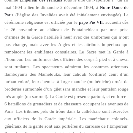
mai 1804 a lieu le dimanche 2 décembre 1804, à
Notre-Dame de
Paris
(l’église des Invalides avait été initialement envisagée). La
cérémonie religieuse est officiée par le
pape
Pie VII
, accueilli dès
le 26 novembre au château de Fontainebleau par une prise
d’armes de la Garde habillée à neuf avec des uniformes qui n’ont
pas changé, mais avec les Aigles et les attributs impériaux qui
remplacent les emblèmes consulaires. Le Sacre met la Garde à
l’honneur. Les uniformes des officiers des corps à pied et à cheval
sont rutilants. Les spectateurs admirent les costumes orientaux
flamboyants des Mamelouks, leur cahouk (coiffure) ceint d’un
turban coloré, leur chemise à large manche (ou béniche) ornée de
broderies surmontée d’un gilet sans manche et leur pantalon rouge
très ample (ou sarouel). La Garde est présente partout, et en force :
6 bataillons de grenadiers et de chasseurs occupent les avenues de
Paris. Les tribunes près du trône dans la cathédrale sont réservées
aux officiers de la Garde impériale. Les maréchaux colonels-
généraux de la garde sont aux portières du carrosse de l’Empereur.