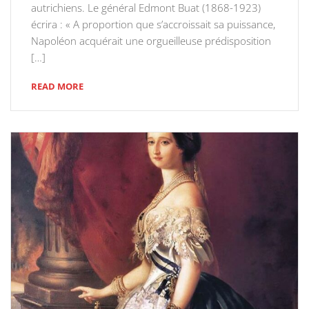
autrichiens. Le général Edmont Buat (1868-1923)
écrira : « A proportion que s’accroissait sa puissance,
Napoléon acquérait une orgueilleuse prédisposition
[…]
READ MORE