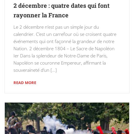
2 décembre : quatre dates qui font
rayonner la France
Le 2 décembre n’est pas un simple jour du
calendrier. C’est un carrefour où se croisent quatre
événements qui ont façonné la grandeur de notre
Nation. 2 décembre 1804 – Le Sacre de Napoléon
Ier Dans la splendeur de Notre-Dame de Paris,
Napoléon se couronne Empereur, affirmant la
souveraineté d’un […]
READ MORE