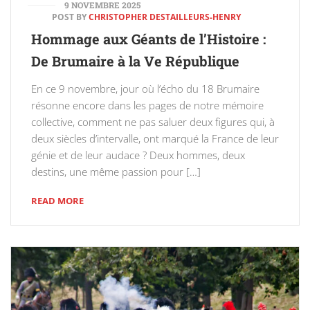
9 NOVEMBRE 2025
POST BY
CHRISTOPHER DESTAILLEURS-HENRY
Hommage aux Géants de l’Histoire :
De Brumaire à la Ve République
En ce 9 novembre, jour où l’écho du 18 Brumaire
résonne encore dans les pages de notre mémoire
collective, comment ne pas saluer deux figures qui, à
deux siècles d’intervalle, ont marqué la France de leur
génie et de leur audace ? Deux hommes, deux
destins, une même passion pour […]
READ MORE