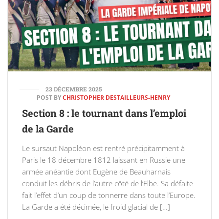
23 DÉCEMBRE 2025
POST BY
CHRISTOPHER DESTAILLEURS-HENRY
Section 8 : le tournant dans l’emploi
de la Garde
Le sursaut Napoléon est rentré précipitamment à
Paris le 18 décembre 1812 laissant en Russie une
armée anéantie dont Eugène de Beauharnais
conduit les débris de l’autre côté de l’Elbe. Sa défaite
fait l’effet d’un coup de tonnerre dans toute l’Europe.
La Garde a été décimée, le froid glacial de […]