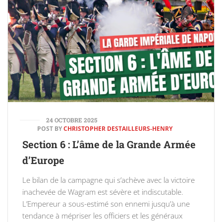
24 OCTOBRE 2025
POST BY
CHRISTOPHER DESTAILLEURS-HENRY
Section 6 : L’âme de la Grande Armée
d’Europe
Le bilan de la campagne qui s’achève avec la victoire
inachevée de Wagram est sévère et indiscutable.
L’Empereur a sous-estimé son ennemi jusqu’à une
tendance à mépriser les officiers et les généraux