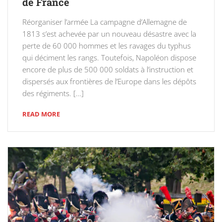
de France
Réorganiser l’armée La campagne d’Allemagne de
1813 s’est achevée par un nouveau désastre avec la
perte de 60 000 hommes et les ravages du typhus
qui déciment les rangs. Toutefois, Napoléon dispose
encore de plus de 500 000 soldats à l’instruction et
dispersés aux frontières de l’Europe dans les dépôts
des régiments. […]
READ MORE