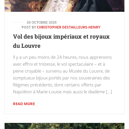
20 OCTOBRE 2025
POST BY
CHRISTOPHER DESTAILLEURS-HENRY
Vol des bijoux impériaux et royaux
du Louvre
Il y a un peu moins de 24 heures, nous apprenions
avec effroi et tristesse, le vol spectaculaire – et à
peine croyable – survenu au Musée du Louvre, de
somptueux bijoux portés par nos souveraines des
Régimes précédents, dont certains offerts par
Napoléon à Marie-Louise mais aussi le diadème […]
READ MORE