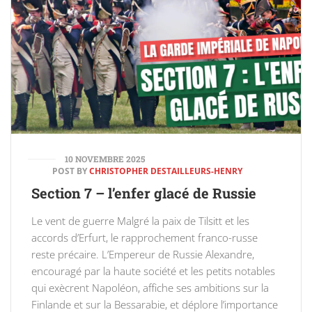
10 NOVEMBRE 2025
POST BY
CHRISTOPHER DESTAILLEURS-HENRY
Section 7 – l’enfer glacé de Russie
Le vent de guerre Malgré la paix de Tilsitt et les
accords d’Erfurt, le rapprochement franco-russe
reste précaire. L’Empereur de Russie Alexandre,
encouragé par la haute société et les petits notables
qui exècrent Napoléon, affiche ses ambitions sur la
Finlande et sur la Bessarabie, et déplore l’importance