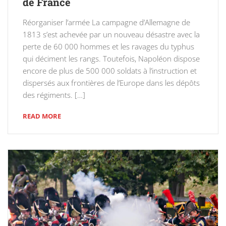
de France
Réorganiser l’armée La campagne d’Allemagne de
1813 s’est achevée par un nouveau désastre avec la
perte de 60 000 hommes et les ravages du typhus
qui déciment les rangs. Toutefois, Napoléon dispose
encore de plus de 500 000 soldats à l’instruction et
dispersés aux frontières de l’Europe dans les dépôts
des régiments. […]
READ MORE