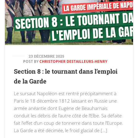
23 DÉCEMBRE 2025
POST BY
CHRISTOPHER DESTAILLEURS-HENRY
Section 8 : le tournant dans l’emploi
de la Garde
Le sursaut Napoléon est rentré précipitamment à
Paris le 18 décembre 1812 laissant en Russie une
armée anéantie dont Eugène de Beauharnais
conduit les débris de l’autre côté de l’Elbe. Sa défaite
fait l’effet d’un coup de tonnerre dans toute l’Europe.
La Garde a été décimée, le froid glacial de […]