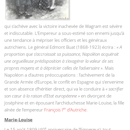
qui s’achève avec la victoire inachevée de Wagram est sévère
et indiscutable. L’Empereur a sous-estimé son ennemi jusqu’à
une tendance à mépriser les officiers et les généraux
autrichiens. Le général Edmont Buat (1868-1923) écrira :
« A
proportion que s’accroissait sa puissance, Napoléon acquérait
une orgueilleuse prédisposition à s’exagérer la valeur de ses
propres moyens et à déprécier celles de l’adversaire »
. Mais
Napoléon a d’autres préoccupations : l’achèvement de la
Grande Armée d’Europe, le conflit en Espagne qui s’envenime
et son absence d’héritier direct, qui va le conduire à
« sacrifier
son cœur à la raison d’Etat européenne »
en divorçant de
Joséphine et en épousant l’archiduchesse Marie-Louise, la fille
er
aînée de l’empereur
François I
d’Autriche
.
Marie-Louise
e
Le 15 août 1809 (40
anniversaire de l’Empereur), tout