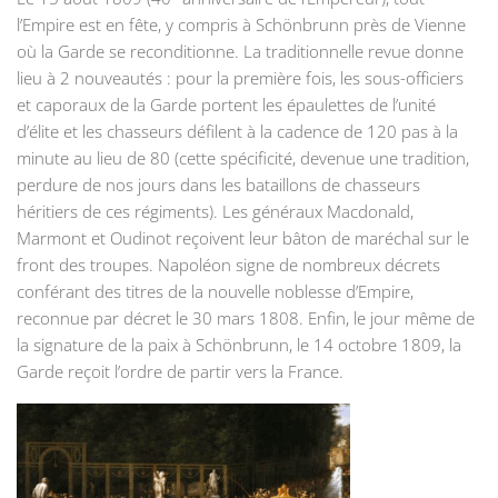
l’Empire est en fête, y compris à Schönbrunn près de Vienne
où la Garde se reconditionne. La traditionnelle revue donne
lieu à 2 nouveautés : pour la première fois, les sous-officiers
et caporaux de la Garde portent les épaulettes de l’unité
d’élite et les chasseurs défilent à la cadence de 120 pas à la
minute au lieu de 80 (cette spécificité, devenue une tradition,
perdure de nos jours dans les bataillons de chasseurs
héritiers de ces régiments). Les généraux Macdonald,
Marmont et Oudinot reçoivent leur bâton de maréchal sur le
front des troupes. Napoléon signe de nombreux décrets
conférant des titres de la nouvelle noblesse d’Empire,
reconnue par décret le 30 mars 1808. Enfin, le jour même de
la signature de la paix à Schönbrunn, le 14 octobre 1809, la
Garde reçoit l’ordre de partir vers la France.