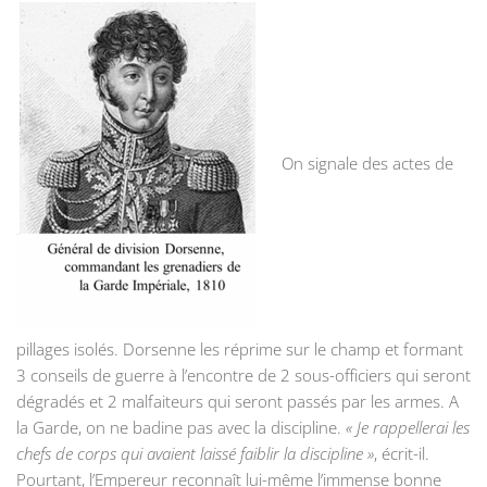
On signale des actes de
pillages isolés. Dorsenne les réprime sur le champ et formant
3 conseils de guerre à l’encontre de 2 sous-officiers qui seront
dégradés et 2 malfaiteurs qui seront passés par les armes. A
la Garde, on ne badine pas avec la discipline.
« Je rappellerai les
chefs de corps qui avaient laissé faiblir la discipline »
, écrit-il.
Pourtant, l’Empereur reconnaît lui-même l’immense bonne