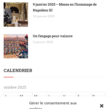
9 janvier 2025 – Messe en l’hommage de
Napoléon III
10 janvier 2025
On l’engage pour vaincre
5 janvier 2025
CALENDRIER
octobre 2025
L
M
M
J
V
S
D
Gérer le consentement aux
1
2
3
4
5
cookies