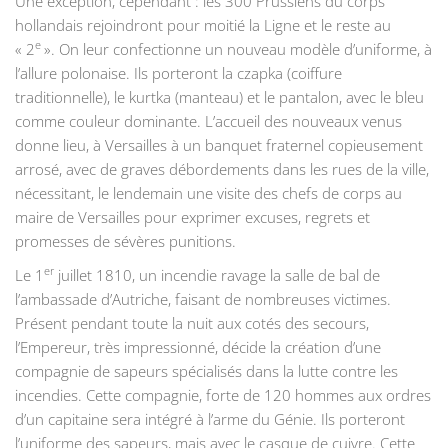
Une exception, cependant : les 300 Prussiens du corps
hollandais rejoindront pour moitié la Ligne et le reste au
e
« 2
». On leur confectionne un nouveau modèle d’uniforme, à
l’allure polonaise. Ils porteront la czapka (coiffure
traditionnelle), le kurtka (manteau) et le pantalon, avec le bleu
comme couleur dominante. L’accueil des nouveaux venus
donne lieu, à Versailles à un banquet fraternel copieusement
arrosé, avec de graves débordements dans les rues de la ville,
nécessitant, le lendemain une visite des chefs de corps au
maire de Versailles pour exprimer excuses, regrets et
promesses de sévères punitions.
er
Le 1
juillet 1810, un incendie ravage la salle de bal de
l’ambassade d’Autriche, faisant de nombreuses victimes.
Présent pendant toute la nuit aux cotés des secours,
l’Empereur, très impressionné, décide la création d’une
compagnie de sapeurs spécialisés dans la lutte contre les
incendies. Cette compagnie, forte de 120 hommes aux ordres
d’un capitaine sera intégré à l’arme du Génie. Ils porteront
l’uniforme des sapeurs, mais avec le casque de cuivre. Cette