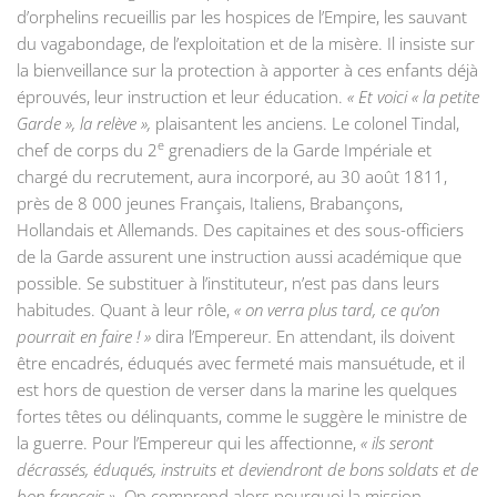
d’orphelins recueillis par les hospices de l’Empire, les sauvant
du vagabondage, de l’exploitation et de la misère. Il insiste sur
la bienveillance sur la protection à apporter à ces enfants déjà
éprouvés, leur instruction et leur éducation.
« Et voici « la petite
Garde », la relève »,
plaisantent les anciens. Le colonel Tindal,
e
chef de corps du 2
grenadiers de la Garde Impériale et
chargé du recrutement, aura incorporé, au 30 août 1811,
près de 8 000 jeunes Français, Italiens, Brabançons,
Hollandais et Allemands. Des capitaines et des sous-officiers
de la Garde assurent une instruction aussi académique que
possible. Se substituer à l’instituteur, n’est pas dans leurs
habitudes. Quant à leur rôle,
« on verra plus tard, ce qu’on
pourrait en faire ! »
dira l’Empereur
.
En attendant, ils doivent
être encadrés, éduqués avec fermeté mais mansuétude, et il
est hors de question de verser dans la marine les quelques
fortes têtes ou délinquants, comme le suggère le ministre de
la guerre. Pour l’Empereur qui les affectionne,
« ils seront
décrassés, éduqués, instruits et deviendront de bons soldats et de
bon français »
. On comprend alors pourquoi la mission