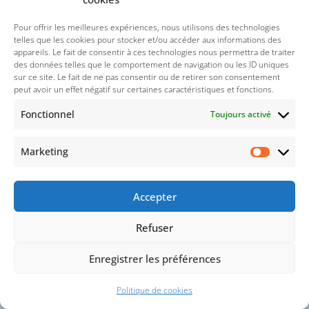
6
7
8
9
10
11
12
Pour offrir les meilleures expériences, nous utilisons des technologies
13
14
15
16
17
18
19
telles que les cookies pour stocker et/ou accéder aux informations des
appareils. Le fait de consentir à ces technologies nous permettra de traiter
20
21
22
23
24
25
26
des données telles que le comportement de navigation ou les ID uniques
27
28
29
30
31
sur ce site. Le fait de ne pas consentir ou de retirer son consentement
peut avoir un effet négatif sur certaines caractéristiques et fonctions.
« Sep
Nov »
Fonctionnel
Toujours activé
Marketing
Accepter
Refuser
Enregistrer les préférences
Politique de cookies