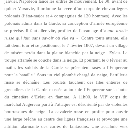
janvier, Napoléon lance les ordres de mouvement. Le 30, avant de
quitter Varsovie, il ordonne la levée d’un corps de chevau-légers
polonais (l’état-major et 4 compagnies de 120 hommes). Avec les
polonais admis dans la Garde, sa conception d’armée européenne
se précise. Il faut aller vite, profiter de l’avantage d’
« une armée
russe qui fuit, sans savoir où elle va »
. Contre toute attente, elle
fait demi-tour et se positionne, le 7 février 1807, devant un village
de misère perdu dans la plaine blanchie par la neige : Eylau. La
troupe affamée se couche dans la neige. Et pourtant, le 8 février au
matin, les soldats de la Garde se présentent rasés à l’Empereur
pour la bataille ! Sous un ciel plombé chargé de neige, l’artillerie
russe se déchaîne. Les boulets fauchent des files entières de
grenadiers de la Garde massée autour de l’Empereur sur la butte
e
du cimetière d’Eylau en flamme. A 11h00, le VII
corps du
maréchal Augereau parti à l’attaque est désorienté par de violentes
bourrasques de neige. La cavalerie russe en profite pour ouvrir
une large brèche au centre des lignes françaises et provoque une
attrition alarmante des carrés de fantassins. Une accalmie vers