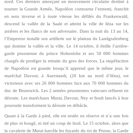
nord. Ces derniers amorçant un mouvement circulaire destiné à
tourner la Grande Armée, Napoléon contourne l’ennemi, franchit
en sens inverse et à toute vitesse les défilés du Frankenwald,
descend la vallée de la Saale et atteint la ville de Iéna sur les
arrières et les flancs de son adversaire. Dans la nuit du 13 au 14,
l’Empereur installe son artillerie sur le plateau du Landgrafenberg
qui domine la vallée et la ville. Le 14 octobre, il étrille l’arrière-
garde prussienne du prince Hohenlohe et ses 50 000 hommes
chargés de protéger la retraite du gros des forces. La stupéfaction
de Napoléon est grande lorsqu’il apprend que le même jour, le
maréchal Davout, à Auerstaedt, (20 km au nord d’Iéna), est
victorieux avec ses 26 000 hommes face aux 70 000 hommes du
duc de Brunswick. Les 2 armées prussiennes vaincues refluent en
déroute. Les maréchaux Murat, Davout, Ney et Soult lancés à leur
poursuite transforment la déroute en débâcle.
Quant à la Garde à pied, elle est restée en réserve et n’a une fois
de plus ni bougé, ni tiré un coup de fusil. Le 15 octobre, alors que
la cavalerie de Murat harcèle les fuyards du roi de Prusse, la Garde