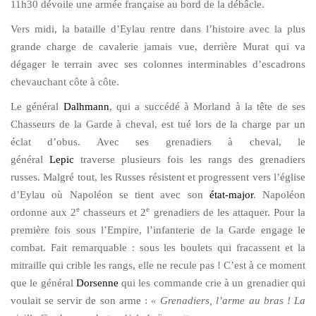
11h30 dévoile une armée française au bord de la débâcle.
Vers midi, la bataille d’Eylau rentre dans l’histoire avec la plus
grande charge de cavalerie jamais vue, derrière Murat qui va
dégager le terrain avec ses colonnes interminables d’escadrons
chevauchant côte à côte.
Le général
Dalhmann
, qui a succédé à Morland à la tête de ses
Chasseurs de la Garde à cheval, est tué lors de la charge par un
éclat d’obus. Avec ses grenadiers à cheval, le
général
Lepic
traverse plusieurs fois les rangs des grenadiers
russes. Malgré tout, les Russes résistent et progressent vers l’église
d’Eylau où Napoléon se tient avec son
état-major
. Napoléon
e
e
ordonne aux 2
chasseurs et 2
grenadiers de les attaquer. Pour la
première fois sous l’Empire, l’infanterie de la Garde engage le
combat. Fait remarquable : sous les boulets qui fracassent et la
mitraille qui crible les rangs, elle ne recule pas ! C’est à ce moment
que le général
Dorsenne
qui les commande crie à un grenadier qui
voulait se servir de son arme :
« Grenadiers, l’arme au bras ! La