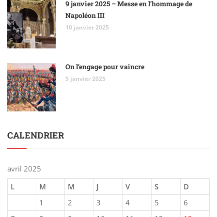
9 janvier 2025 – Messe en l’hommage de
Napoléon III
10 janvier 2025
On l’engage pour vaincre
5 janvier 2025
CALENDRIER
avril 2025
L
M
M
J
V
S
D
1
2
3
4
5
6