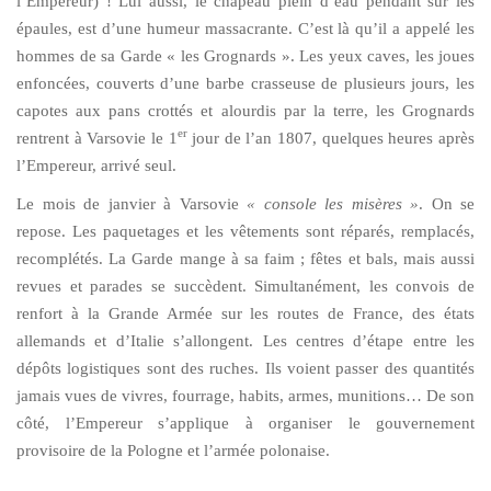
l’Empereur) ! Lui aussi, le chapeau plein d’eau pendant sur les
épaules, est d’une humeur massacrante. C’est là qu’il a appelé les
hommes de sa Garde « les Grognards ». Les yeux caves, les joues
enfoncées, couverts d’une barbe crasseuse de plusieurs jours, les
capotes aux pans crottés et alourdis par la terre, les Grognards
er
rentrent à Varsovie le 1
jour de l’an 1807, quelques heures après
l’Empereur, arrivé seul.
Le mois de janvier à Varsovie
« console les misères »
. On se
repose. Les paquetages et les vêtements sont réparés, remplacés,
recomplétés. La Garde mange à sa faim ; fêtes et bals, mais aussi
revues et parades se succèdent. Simultanément, les convois de
renfort à la Grande Armée sur les routes de France, des états
allemands et d’Italie s’allongent. Les centres d’étape entre les
dépôts logistiques sont des ruches. Ils voient passer des quantités
jamais vues de vivres, fourrage, habits, armes, munitions… De son
côté, l’Empereur s’applique à organiser le gouvernement
provisoire de la Pologne et l’armée polonaise.