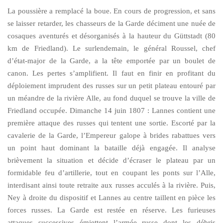
La poussière a remplacé la boue. En cours de progression, et sans
se laisser retarder, les chasseurs de la Garde déciment une nuée de
cosaques aventurés et désorganisés à la hauteur du Güttstadt (80
km de Friedland). Le surlendemain, le général Roussel, chef
d’état-major de la Garde, a la tête emportée par un boulet de
canon. Les pertes s’amplifient. Il faut en finir en profitant du
déploiement imprudent des russes sur un petit plateau entouré par
un méandre de la rivière Alle, au fond duquel se trouve la ville de
Friedland occupée. Dimanche 14 juin 1807 : Lannes contient une
première attaque des russes qui tentent une sortie. Escorté par la
cavalerie de la Garde, l’Empereur galope à brides rabattues vers
un point haut dominant la bataille déjà engagée. Il analyse
brièvement la situation et décide d’écraser le plateau par un
formidable feu d’artillerie, tout en coupant les ponts sur l’Alle,
interdisant ainsi toute retraite aux russes acculés à la rivière. Puis,
Ney à droite du dispositif et Lannes au centre taillent en pièce les
forces russes. La Garde est restée en réserve. Les furieuses
attaques successives émiettent l’armée russe dont les débris