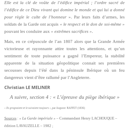
Elle est la clé de voûte de l’édifice impérial ; l’ordre sacré de
l’édifice de ce Dieu vivant qui domine le monde et qui lui a donné
pour règle le culte de l’honneur
». Par leurs faits d’armes, les
soldats de la Garde ont acquis
« le respect et le don de soi-même »
pouvant les conduire aux
« extrêmes sacrifices »
.
Mais, en ce crépuscule de l’an 1807 alors que la Grande Armée
victorieuse et rayonnante attire toutes les attentions, et qu’un
sentiment de toute puissance a gagné l’Empereur, la stabilité
apparente de la situation géopolitique connait ses premières
secousses depuis l’été dans la péninsule Ibérique où un feu
dangereux vient d’être rallumé par l’Angleterre.
Christian LE MELINER
A suivre, section 4 : « L’épreuve du piège ibérique »
« Ils grognaient et le suivaient toujours »,
par Auguste
RAFFET (1836)
Sources
:
« La Garde impériale »
– Commandant Henry LACHOUQUE –
édition LAVAUZELLE – 1982 ;