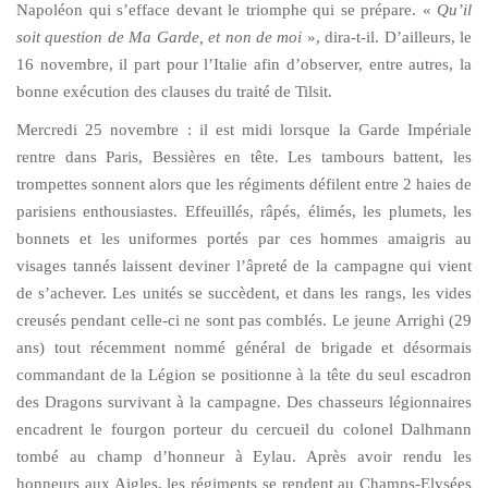
Napoléon qui s’efface devant le triomphe qui se prépare. «
Qu’il
soit question de Ma Garde, et non de moi
», dira-t-il. D’ailleurs, le
16 novembre, il part pour l’Italie afin d’observer, entre autres, la
bonne exécution des clauses du traité de Tilsit.
Mercredi 25 novembre : il est midi lorsque la Garde Impériale
rentre dans Paris, Bessières en tête. Les tambours battent, les
trompettes sonnent alors que les régiments défilent entre 2 haies de
parisiens enthousiastes. Effeuillés, râpés, élimés, les plumets, les
bonnets et les uniformes portés par ces hommes amaigris au
visages tannés laissent deviner l’âpreté de la campagne qui vient
de s’achever. Les unités se succèdent, et dans les rangs, les vides
creusés pendant celle-ci ne sont pas comblés. Le jeune Arrighi (29
ans) tout récemment nommé général de brigade et désormais
commandant de la Légion se positionne à la tête du seul escadron
des Dragons survivant à la campagne. Des chasseurs légionnaires
encadrent le fourgon porteur du cercueil du colonel Dalhmann
tombé au champ d’honneur à Eylau. Après avoir rendu les
honneurs aux Aigles, les régiments se rendent au Champs-Elysées