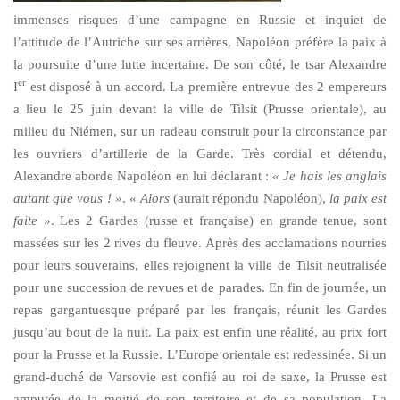
immenses risques d’une campagne en Russie et inquiet de
l’attitude de l’Autriche sur ses arrières, Napoléon préfère la paix à
la poursuite d’une lutte incertaine. De son côté, le tsar Alexandre
er
I
est disposé à un accord. La première entrevue des 2 empereurs
a lieu le 25 juin devant la ville de Tilsit (Prusse orientale), au
milieu du Niémen, sur un radeau construit pour la circonstance par
les ouvriers d’artillerie de la Garde. Très cordial et détendu,
Alexandre aborde Napoléon en lui déclarant :
« Je hais les anglais
autant que vous ! »
. «
Alors
(aurait répondu Napoléon),
la paix est
faite
». Les 2 Gardes (russe et française) en grande tenue, sont
massées sur les 2 rives du fleuve. Après des acclamations nourries
pour leurs souverains, elles rejoignent la ville de Tilsit neutralisée
pour une succession de revues et de parades. En fin de journée, un
repas gargantuesque préparé par les français, réunit les Gardes
jusqu’au bout de la nuit. La paix est enfin une réalité, au prix fort
pour la Prusse et la Russie. L’Europe orientale est redessinée. Si un
grand-duché de Varsovie est confié au roi de saxe, la Prusse est
amputée de la moitié de son territoire et de sa population. La