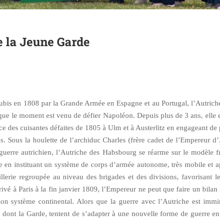
e la Jeune Garde
subis en 1808 par la Grande Armée en Espagne et au Portugal, l’Autriche
que le moment est venu de défier Napoléon. Depuis plus de 3 ans, elle e
ce des cuisantes défaites de 1805 à Ulm et à Austerlitz en engageant de
es. Sous la houlette de l’archiduc Charles (frère cadet de l’Empereur d’
guerre autrichien, l’Autriche des Habsbourg se réarme sur le modèle f
e en instituant un système de corps d’armée autonome, très mobile et 
illerie regroupée au niveau des brigades et des divisions, favorisant l
rivé à Paris à la fin janvier 1809, l’Empereur ne peut que faire un bilan 
son système continental. Alors que la guerre avec l’Autriche est immi
, dont la Garde, tentent de s’adapter à une nouvelle forme de guerre e