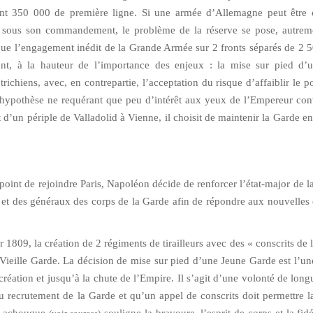
 350 000 de première ligne. Si une armée d’Allemagne peut être c
 sous son commandement, le problème de la réserve se pose, autreme
que l’engagement inédit de la Grande Armée sur 2 fronts séparés de 2 
inant, à la hauteur de l’importance des enjeux : la mise sur pied d
chiens, avec, en contrepartie, l’acceptation du risque d’affaiblir le po
tte hypothèse ne requérant que peu d’intérêt aux yeux de l’Empereur co
t d’un périple de Valladolid à Vienne, il choisit de maintenir la Garde e
oint de rejoindre Paris, Napoléon décide de renforcer l’état-major de la
et des généraux des corps de la Garde afin de répondre aux nouvelles
er 1809, la création de 2 régiments de tirailleurs avec des « conscrits de
a Vieille Garde. La décision de mise sur pied d’une Jeune Garde est l’un
création et jusqu’à la chute de l’Empire. Il s’agit d’une volonté de long
au recrutement de la Garde et qu’un appel de conscrits doit permettre l