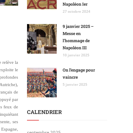
Napoléon Ier
27 octobre 2024
9 janvier 2025 –
Messe en
l’hommage de
Napoléon III
10 janvier 2025
 relève la
On l’engage pour
xploite le
vaincre
 profondes
5 janvier 2025
Autriche),
rançais de
appuyé par
es feux de
CALENDRIER
inquiétant
nente, ses
n Espagne,
septembre 2025