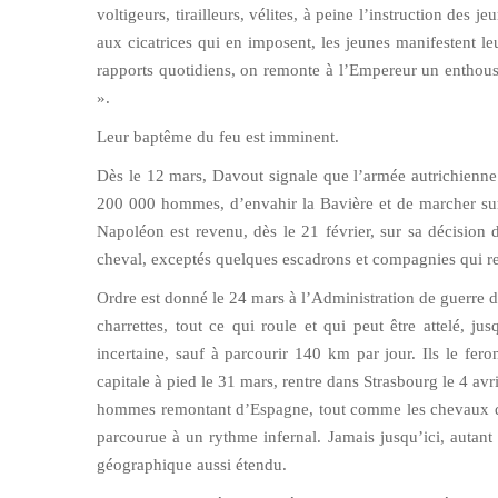
voltigeurs, tirailleurs, vélites, à peine l’instruction de
aux cicatrices qui en imposent, les jeunes manifestent le
rapports quotidiens, on remonte à l’Empereur un entho
».
Leur baptême du feu est imminent.
Dès le 12 mars, Davout signale que l’armée autrichienne
200 000 hommes, d’envahir la Bavière et de marcher sur 
Napoléon est revenu, dès le 21 février, sur sa décision 
cheval, exceptés quelques escadrons et compagnies qui res
Ordre est donné le 24 mars à l’Administration de guerre d’o
charrettes, tout ce qui roule et qui peut être attelé, ju
incertaine, sauf à parcourir 140 km par jour. Ils le fer
capitale à pied le 31 mars, rentre dans Strasbourg le 4 avri
hommes remontant d’Espagne, tout comme les chevaux d’att
parcourue à un rythme infernal. Jamais jusqu’ici, autant
géographique aussi étendu.