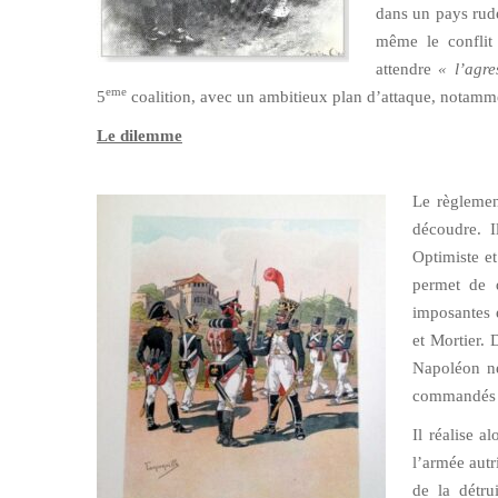
dans un pays rude
même le conflit
attendre
« l’agre
eme
5
coalition, avec un ambitieux plan d’attaque, notamm
Le dilemme
Le règlemen
découdre. I
Optimiste e
permet de d
imposantes e
et Mortier. 
Napoléon n
commandés p
Il réalise a
l’armée autr
de la détru