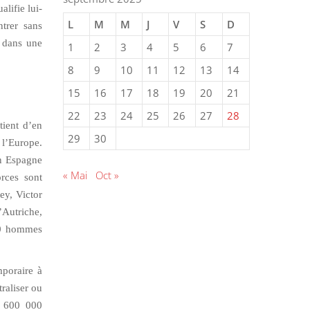
lifie lui-
L
M
M
J
V
S
D
trer sans
 dans une
1
2
3
4
5
6
7
8
9
10
11
12
13
14
15
16
17
18
19
20
21
22
23
24
25
26
27
28
tient d’en
29
30
l’Europe.
en Espagne
« Mai
Oct »
orces sont
ey, Victor
’Autriche,
00 hommes
mporaire à
raliser ou
e 600 000