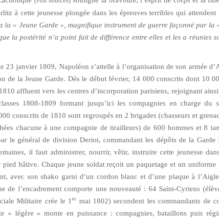
y Lachouque
souligne la bravoure, l’esprit de corps et la fidé
(voir sources)
litz à cette jeunesse plongée dans les épreuves terribles qui attendent
a la « Jeune Garde », magnifique instrument de guerre façonné par la « 
ue la postérité n’a point fait de différence entre elles et les a réunies so
 le 23 janvier 1809, Napoléon s’attelle à l’organisation de son armée d
tion de la Jeune Garde. Dès le début février, 14 000 conscrits dont 10 0
810 affluent vers les centres d’incorporation parisiens, rejoignant ainsi
asses 1808-1809 formant jusqu’ici les compagnies en charge du s
 000 conscrits de 1810 sont regroupés en 2 brigades (chasseurs et grenad
chées chacune à une compagnie de tirailleurs) de 600 hommes et 8 ta
r le général de division Deriot, commandant les dépôts de la Garde 
aines, il faut administrer, nourrir, vêtir, instruire cette jeunesse dans
 pied hâtive. Chaque jeune soldat reçoit un paquetage et un uniforme 
nt, avec son shako garni d’un cordon blanc et d’une plaque à l’Aigle
e de l’encadrement comporte une nouveauté : 64 Saint-Cyriens (élève
er
iale Militaire crée le 1
mai 1802) secondent les commandants de c
ite « légère » monte en puissance : compagnies, bataillons puis rég