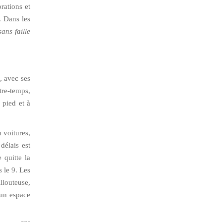
rations et
. Dans les
ans faille
, avec ses
tre-temps,
 pied et à
n voitures,
délais est
 quitte la
s le 9. Les
llouteuse,
 un espace