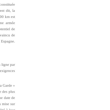
onstituée
nt dit, la
500 km est
’une armée
tentiel de
nvaincu de
n Espagne.
 ligne par
 exigences
 la Garde »
e des plus
ue date de
a mise sur