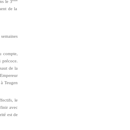
eme
ns le 3
ment de la
2 semaines
du compte,
i précoce.
saut de la
l’Empereur
, à Teugen
ectifs, le
finir avec
ité est de