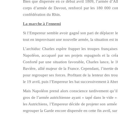
Bien que dispersée en ce début avril 1809, l’armée d’A
corps d’armée de Davout, renforcé par les 180 000 consc
confédération du Rhin.
La marche à l’ennemi
Si l’Empereur semble avoir gagné son pari de déplacer l
tout en improvisant une nouvelle armée, la situation est in
L’archiduc Charles espère frapper les troupes françaises
Napoléon, accaparé par ses projets espagnols et la cré
Conforté par une situation favorable, Charles lance, le 
Bavière, allié majeur de la France. Cependant, l’inertie 
pour regrouper ses forces. Profitant de la lenteur des tr
le 19 avril, puis l’Empereur les bat successivement à Abe
Mais Napoléon prend alors conscience tardivement qu’il a
gros de l’armée autrichienne ayant « tapé dans le vide » m
les Autrichiens, l’Empereur décide de projeter son armée 
regrouper la Garde encore dispersée en cette fin avril, s