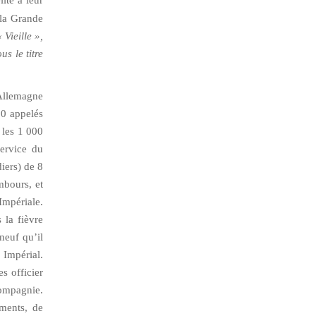
lité à leur
 la Grande
Vieille »,
us le titre
’Allemagne
00 appelés
 les 1 000
ervice du
iers) de 8
mbours, et
Impériale.
 la fièvre
neuf qu’il
 Impérial.
s officier
ompagnie.
iments, de