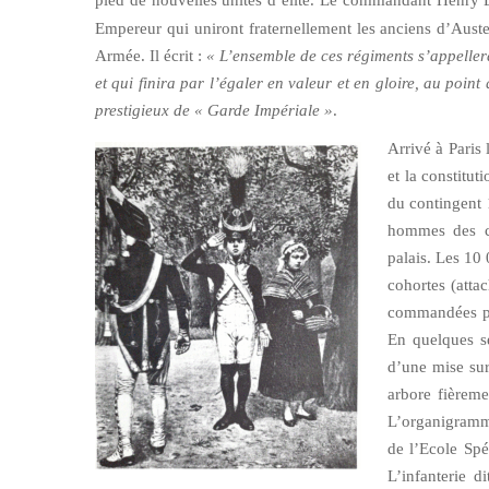
pied de nouvelles unités d’élite. Le commandant Henr
Empereur qui uniront fraternellement les anciens d’Auster
Armée. Il écrit :
« L’ensemble de ces régiments s’appeller
et qui finira par l’égaler en valeur et en gloire, au point q
prestigieux de « Garde Impériale »
.
Arrivé à Paris
et la constitu
du contingent 1
hommes des cl
palais. Les 10
cohortes (atta
commandées pa
En quelques sem
d’une mise sur
arbore fièreme
L’organigramm
de l’Ecole Spéc
L’infanterie d