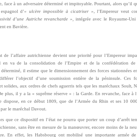
, face à un adversaire déterminé et impitoyable. Pourtant, alors qu’il qua
 espagnol d’
« ulcère impossible à cicatriser »
, l’Empereur veut con
ssivité d’une Autriche revancharde »,
intégrée avec le Royaume-Uni
ent en Bavière.
t de l’affaire autrichienne devient une priorité pour l’Empereur impa
l en va de la consolidation de l’Empire et de la confédération de 
t déterminé, il estime que le dimensionnement des forces stationnées 
ifférer l’objectif d’une soumission entière de la péninsule. Ces f
t solides, aux ordres de chefs aguerris tels que les maréchaux Soult, N
De plus, il y a la « suprême réserve » : la Garde. En revanche, face à l
e dispose, en ce début 1809, que de l’Armée du Rhin et ses 10 0
ar le maréchal Davout.
lors que ce dispositif en l’état ne pourra que porter un coup d’arrêt te
ichienne, sans être en mesure de la manœuvrer, encore moins de la neut
ire. En effet, les Habsbourg ont mobilisé une importante armée d