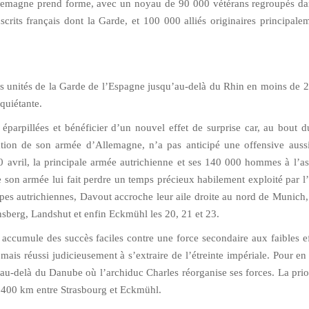
llemagne prend forme, avec un noyau de 90 000 vétérans regroupés da
rits français dont la Garde, et 100 000 alliés originaires principale
es unités de la Garde de l’Espagne jusqu’au-delà du Rhin en moins de 
quiétante.
 éparpillées et bénéficier d’un nouvel effet de surprise car, au bout 
ation de son armée d’Allemagne, n’a pas anticipé une offensive auss
10 avril, la principale armée autrichienne et ses 140 000 hommes à l’as
de son armée lui fait perdre un temps précieux habilement exploité par 
oupes autrichiennes, Davout accroche leur aile droite au nord de Munich
nsberg, Landshut et enfin Eckmühl les 20, 21 et 23.
ccumule des succès faciles contre une force secondaire aux faibles eff
ais réussi judicieusement à s’extraire de l’étreinte impériale. Pour en 
au-delà du Danube où l’archiduc Charles réorganise ses forces. La prior
ur 400 km entre Strasbourg et Eckmühl.