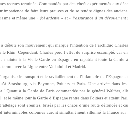
s jeunes recrues terminée. Commandés par des chefs expérimentés aux déco
ur impatience de faire leurs preuves et de se rendre dignes des anciens
usiasme et même une «
foi ardente »
et
« l’assurance
d’un dévouement s
 a débuté son mouvement qui marque l’intention de l’archiduc Charles
le Rhin. Cependant, Charles perd l’effet de surprise escompté, car en
de maintenir la Vielle Garde en Espagne en rapatriant toute la Garde à
teront avec la Ligne entre Valladolid et Madrid.
rganiser le transport et le ravitaillement de l’infanterie de l’Espagne e
squ’à Strasbourg, via Bayonne, Poitiers et Paris. Une arrivée dans les 
ont ! Quant à la Garde de Paris commandée par le général Walther, elle
l, et le même jour la Garde d’Espagne rentre dans Poitiers et atteint Pari
elage sont éreintés, brisés par les chaos d’une route défoncée et cai
 d’interminables colonnes auront simultanément sillonné la France sur