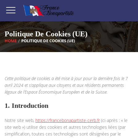
Politique De Cookies (UE)
HOME
POLITIQUE DE COOKIES (UE)
Cette politique de cookies a été mise à jour pour la dernière fois le 7
avril 2024 et s’applique aux citoyens et aux résidents permanents
légaux de l’Espace Économique Européen et de la Suisse.
1. Introduction
Notre site web,
https://francebonapartiste-cerb.fr
(ci-après : « le
site web ») utilise des cookies et autres technologies liées (par
simplification, toutes ces technologies sont désignées par le