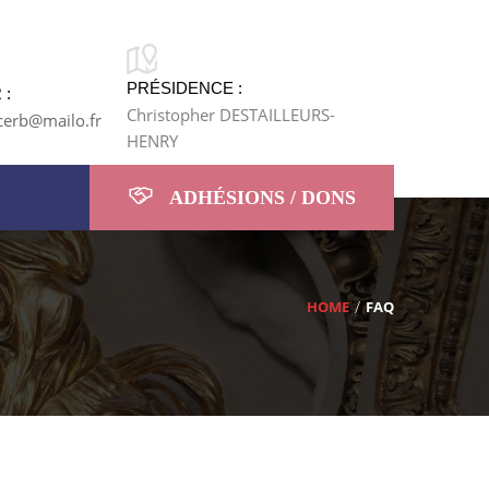
PRÉSIDENCE :
 :
Christopher DESTAILLEURS-
cerb@mailo.fr
HENRY
ADHÉSIONS / DONS
HOME
FAQ