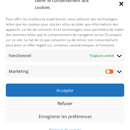
Gérer le consentement aux
cookies
Politique des cookies (UE)
Pour offrir les meilleures expériences, nous utilisons des technologies
telles que les cookies pour stocker et/ou accéder aux informations des
appareils. Le fait de consentir à ces technologies nous permettra de traiter
Politique de confidentialité
des données telles que le comportement de navigation ou les ID uniques
sur ce site. Le fait de ne pas consentir ou de retirer son consentement
peut avoir un effet négatif sur certaines caractéristiques et fonctions.
Nos réseaux sociaux :
Fonctionnel
Toujours activé
Marketing
Accepter
Refuser
© 2021-2026 : Droits réservés concernant le thème
Enregistrer les préférences
wordpresse à
ThimPress
Politique de cookies