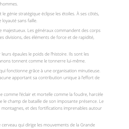
s hommes.
 génie stratégique éclipse les étoiles. À ses côtés,
loyauté sans faille.
êne majestueux. Les généraux commandent des corps
 divisions, des éléments de force et de rapidité,
urs épaules le poids de l’histoire. Ils sont les
es canons tonnent comme le tonnerre lui-même.
qui fonctionne grâce à une organisation minutieuse.
chacune apportant sa contribution unique à l’effort de
pide comme l’éclair et mortelle comme la foudre, harcèle
omine le champ de bataille de son imposante présence. Le
es montagnes, et des fortifications imprenables autour
 le cerveau qui dirige les mouvements de la Grande