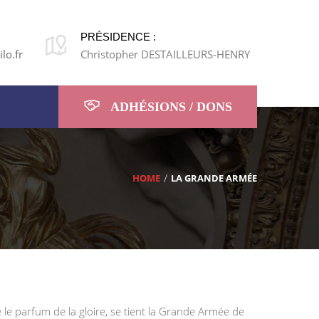
PRÉSIDENCE :
lo.fr
Christopher DESTAILLEURS-HENRY
ADHÉSIONS / DONS
HOME
LA GRANDE ARMÉE
 le parfum de la gloire, se tient la Grande Armée de