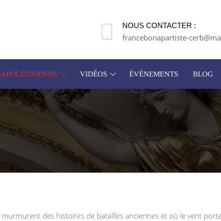
NOUS CONTACTER :
francebonapartiste-cerb@mai
 NAPOLÉONIENNE
VIDÉOS
ÉVÈNEMENTS
BLOG
s murmurent des histoires de batailles anciennes et où le vent porte