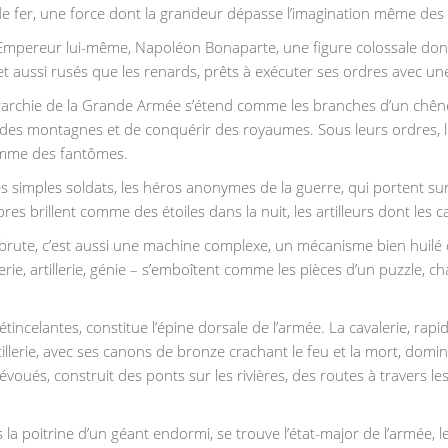
de fer, une force dont la grandeur dépasse l’imagination même de
mpereur lui-même, Napoléon Bonaparte, une figure colossale dont le
 aussi rusés que les renards, prêts à exécuter ses ordres avec une 
érarchie de la Grande Armée s’étend comme les branches d’un ch
des montagnes et de conquérir des royaumes. Sous leurs ordres, les
comme des fantômes.
 simples soldats, les héros anonymes de la guerre, qui portent sur le
abres brillent comme des étoiles dans la nuit, les artilleurs dont l
rute, c’est aussi une machine complexe, un mécanisme bien huilé 
erie, artillerie, génie – s’emboîtent comme les pièces d’un puzzle, 
s étincelantes, constitue l’épine dorsale de l’armée. La cavalerie, ra
L’artillerie, avec ses canons de bronze crachant le feu et la mort, d
évoués, construit des ponts sur les rivières, des routes à travers l
 la poitrine d’un géant endormi, se trouve l’état-major de l’armée,