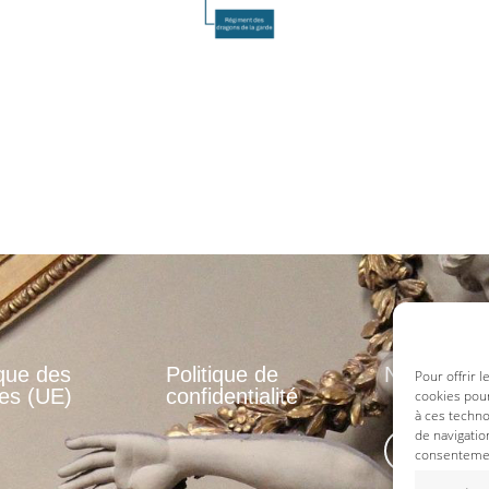
ique des
Politique de
Nos réseau
Pour offrir 
es (UE)
confidentialité
cookies pour
à ces techn
de navigatio
consentement