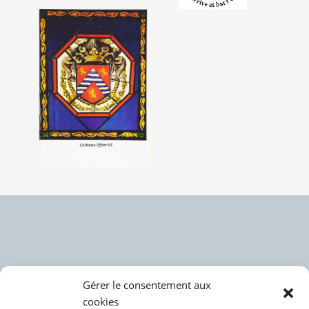
Gérer le consentement aux
cookies
Politique des cookies (UE)