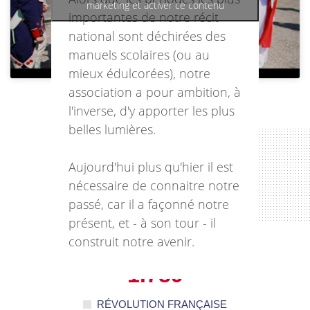
marketing et activer ce contenu
importantes de notre récit
national sont déchirées des
manuels scolaires (ou au
mieux édulcorées), notre
association a pour ambition, à
l'inverse, d'y apporter les plus
belles lumières.
Aujourd'hui plus qu'hier il est
nécessaire de connaitre notre
passé, car il a façonné notre
présent, et - à son tour - il
construit notre avenir.
1.789
RÉVOLUTION FRANÇAISE