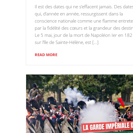
Il est des dates qui ne s’effacent jamais. Des date
qui, d’année en année, ressurgissent dans la
conscience nationale comme une flamme entret
par la fidélité des cœurs et la grandeur des desti
Le 5 mai, jour de la mort de Napoléon Ier en 18
sur l’île de Sainte-Hélène, est […]
READ MORE