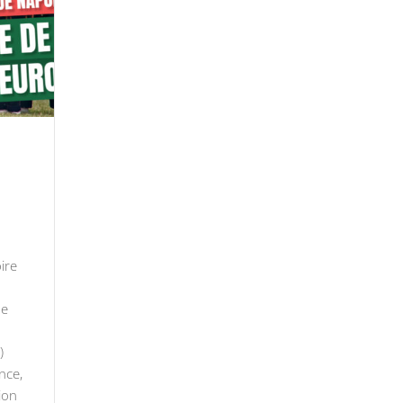
ire
ne
)
nce,
ion