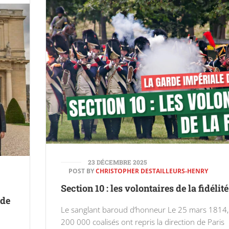
23 DÉCEMBRE 2025
POST BY
CHRISTOPHER DESTAILLEURS-HENRY
Section 10 : les volontaires de la fidélité
 de
Le sanglant baroud d’honneur Le 25 mars 1814,
200 000 coalisés ont repris la direction de Paris