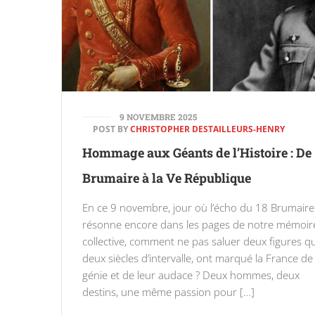
9 NOVEMBRE 2025
POST BY
CHRISTOPHER DESTAILLEURS-HENRY
Hommage aux Géants de l’Histoire : De
Brumaire à la Ve République
En ce 9 novembre, jour où l’écho du 18 Brumaire
résonne encore dans les pages de notre mémoir
collective, comment ne pas saluer deux figures qu
deux siècles d’intervalle, ont marqué la France de
génie et de leur audace ? Deux hommes, deux
destins, une même passion pour […]