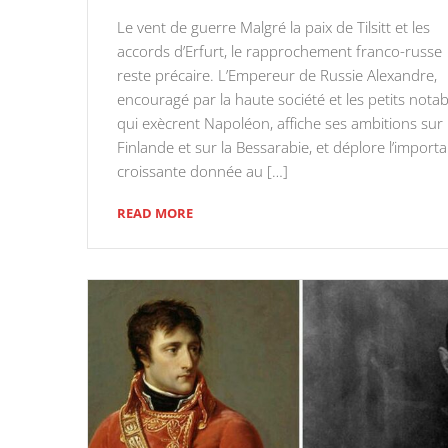
Le vent de guerre Malgré la paix de Tilsitt et les
accords d’Erfurt, le rapprochement franco-russe
reste précaire. L’Empereur de Russie Alexandre,
encouragé par la haute société et les petits notab
qui exècrent Napoléon, affiche ses ambitions sur 
Finlande et sur la Bessarabie, et déplore l’import
croissante donnée au […]
READ MORE