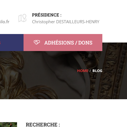
PRÉSIDENCE :
lo.fr
Christopher DESTAILLEURS-HENRY
ADHÉSIONS / DONS
G
HOME
BLOG
RECHERCHE :