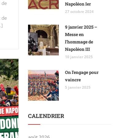
i de
Napoléon Ier
27 octobre 2024
t de
…]
9 janvier 2025 –
Messe en
l’hommage de
Napoléon III
10 janvier 2025
On l’engage pour
vaincre
5 janvier 2025
CALENDRIER
août 2026