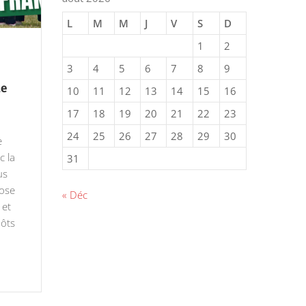
L
M
M
J
V
S
D
1
2
3
4
5
6
7
8
9
de
10
11
12
13
14
15
16
17
18
19
20
21
22
23
24
25
26
27
28
29
30
e
c la
31
us
pose
« Déc
 et
pôts