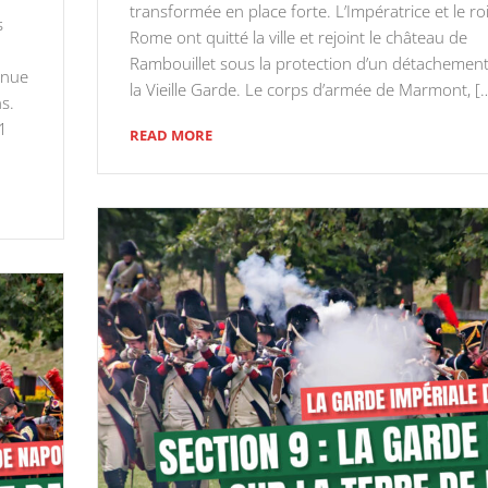
transformée en place forte. L’Impératrice et le ro
s
Rome ont quitté la ville et rejoint le château de
Rambouillet sous la protection d’un détachemen
enue
la Vieille Garde. Le corps d’armée de Marmont, [
ns.
21
READ MORE