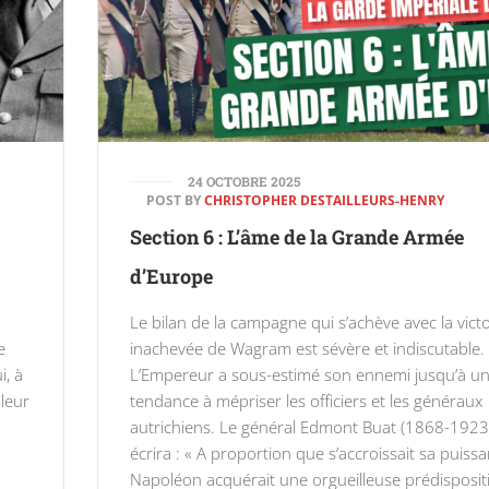
24 OCTOBRE 2025
POST BY
CHRISTOPHER DESTAILLEURS-HENRY
Section 6 : L’âme de la Grande Armée
d’Europe
Le bilan de la campagne qui s’achève avec la victo
e
inachevée de Wagram est sévère et indiscutable.
i, à
L’Empereur a sous-estimé son ennemi jusqu’à u
 leur
tendance à mépriser les officiers et les généraux
autrichiens. Le général Edmont Buat (1868-1923
écrira : « A proportion que s’accroissait sa puissa
Napoléon acquérait une orgueilleuse prédisposit