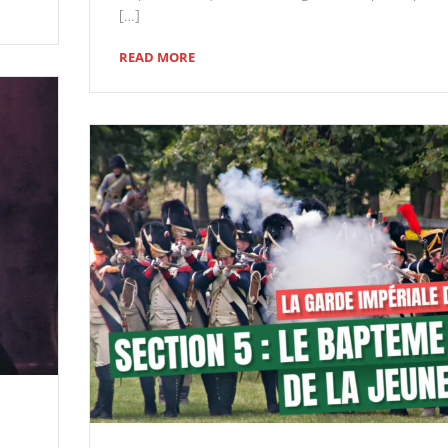
[…]
READ MORE