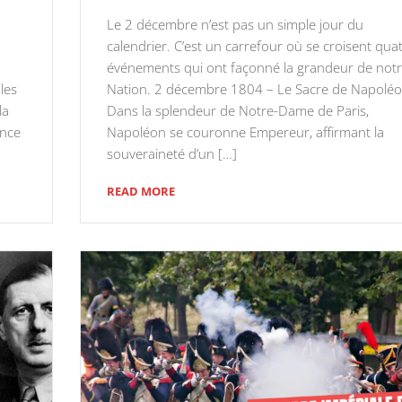
Le 2 décembre n’est pas un simple jour du
calendrier. C’est un carrefour où se croisent qua
événements qui ont façonné la grandeur de not
les
Nation. 2 décembre 1804 – Le Sacre de Napoléo
la
Dans la splendeur de Notre-Dame de Paris,
ance
Napoléon se couronne Empereur, affirmant la
souveraineté d’un […]
READ MORE