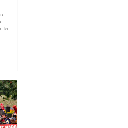
tre
re
n Ier