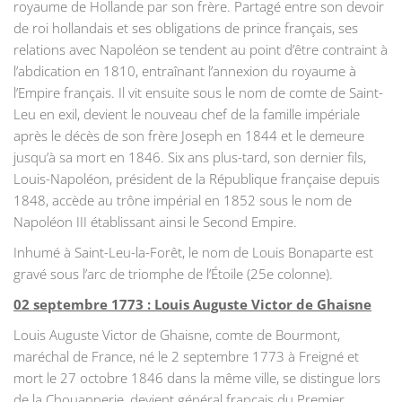
royaume de Hollande par son frère. Partagé entre son devoir
de roi hollandais et ses obligations de prince français, ses
relations avec Napoléon se tendent au point d’être contraint à
l’abdication en 1810, entraînant l’annexion du royaume à
l’Empire français. Il vit ensuite sous le nom de comte de Saint-
Leu en exil, devient le nouveau chef de la famille impériale
après le décès de son frère Joseph en 1844 et le demeure
jusqu’à sa mort en 1846. Six ans plus-tard, son dernier fils,
Louis-Napoléon, président de la République française depuis
1848, accède au trône impérial en 1852 sous le nom de
Napoléon III établissant ainsi le Second Empire.
Inhumé à Saint-Leu-la-Forêt, le nom de Louis Bonaparte est
gravé sous l’arc de triomphe de l’Étoile (25e colonne).
02 septembre 1773 : Louis Auguste Victor de Ghaisne
Louis Auguste Victor de Ghaisne, comte de Bourmont,
maréchal de France, né le 2 septembre 1773 à Freigné et
mort le 27 octobre 1846 dans la même ville, se distingue lors
de la Chouannerie, devient général français du Premier