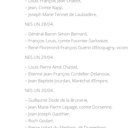
– Louis François Jean Chabot,
– Jean, Comte Rapp,
– Joseph Marie Tennet de Laubadère,
NES UN 28/04.
– Général-Baron Simon Bernard,
– François Louis, comte Fournier-Sarlovèze,
– René-Florimond-François Guérin d’Etoquigny, vicomt
NES UN 29/04.
– Louis Pierre Aimé Chastel,
– Etienne Jean-François Cordellier-Delanoüe,
– Jean-Baptiste Jourdan, Maréchal d’Empire,
NES UN 30/04.
– Guillaume Dode de la Brunerie,
– Jean Marie Pierre Lepaige, comte Dorsenne,
– Jean-Joseph Gauthier,
– Roch Godart,
– Pierre Jadart du Merbion, dit Dumerbion,