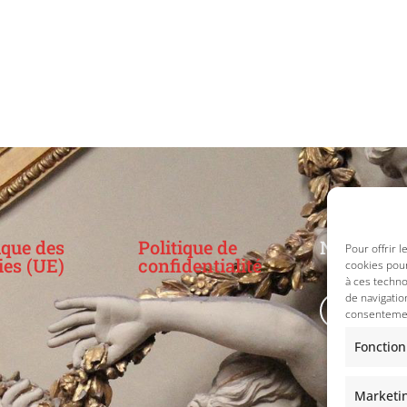
ique des
Politique de
Nos résea
Pour offrir 
ies (UE)
confidentialité
cookies pour
à ces techn
de navigatio
consentement
Fonction
Marketi