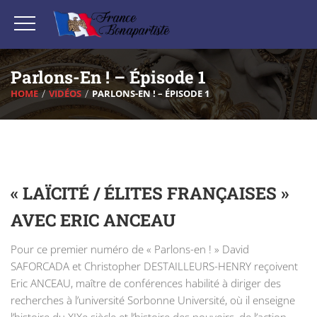
Parlons-En ! – Épisode 1
HOME
VIDÉOS
PARLONS-EN ! – ÉPISODE 1
« LAÏCITÉ / ÉLITES FRANÇAISES »
AVEC ERIC ANCEAU
Pour ce premier numéro de « Parlons-en ! » David
SAFORCADA et Christopher DESTAILLEURS-HENRY reçoivent
Eric ANCEAU, maître de conférences habilité à diriger des
recherches à l’université Sorbonne Université, où il enseigne