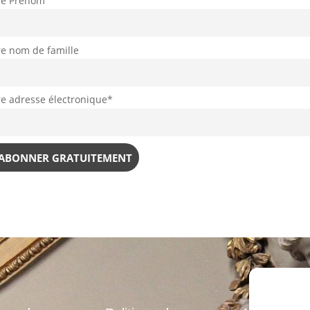
re Prénom
re nom de famille
re adresse électronique*