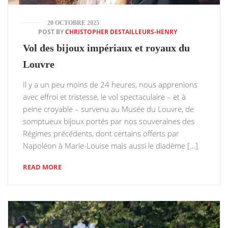
20 OCTOBRE 2025
POST BY
CHRISTOPHER DESTAILLEURS-HENRY
Vol des bijoux impériaux et royaux du
Louvre
Il y a un peu moins de 24 heures, nous apprenions
avec effroi et tristesse, le vol spectaculaire – et à
peine croyable – survenu au Musée du Louvre, de
somptueux bijoux portés par nos souveraines des
Régimes précédents, dont certains offerts par
Napoléon à Marie-Louise mais aussi le diadème […]
READ MORE