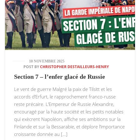
10 NOVEMBRE 2025
POST BY
CHRISTOPHER DESTAILLEURS-HENRY
Section 7 – l’enfer glacé de Russie
Le vent de guerre Malgré la paix de Tilsitt et les
accords d’Erfurt, le rapprochement franco-russe
reste précaire. L’Empereur de Russie Alexandre,
encouragé par la haute société et les petits notables
qui exècrent Napoléon, affiche ses ambitions sur la
Finlande et sur la Bessarabie, et déplore l’importance
croissante donnée au […]