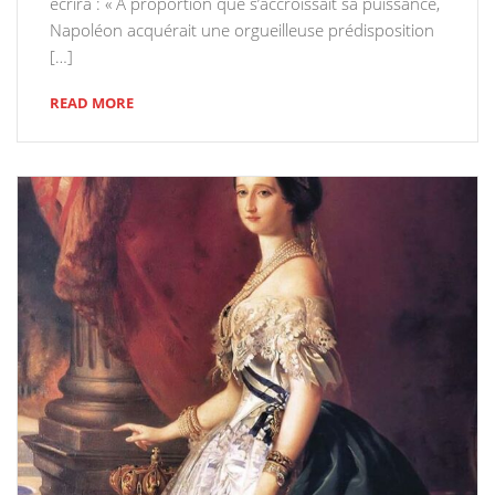
écrira : « A proportion que s’accroissait sa puissance,
Napoléon acquérait une orgueilleuse prédisposition
[…]
READ MORE