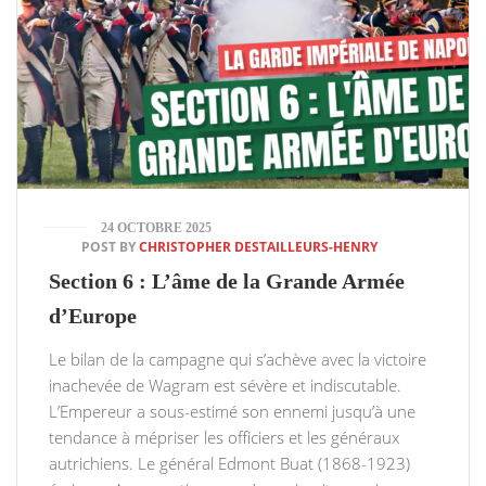
24 OCTOBRE 2025
POST BY
CHRISTOPHER DESTAILLEURS-HENRY
Section 6 : L’âme de la Grande Armée
d’Europe
Le bilan de la campagne qui s’achève avec la victoire
inachevée de Wagram est sévère et indiscutable.
L’Empereur a sous-estimé son ennemi jusqu’à une
tendance à mépriser les officiers et les généraux
autrichiens. Le général Edmont Buat (1868-1923)