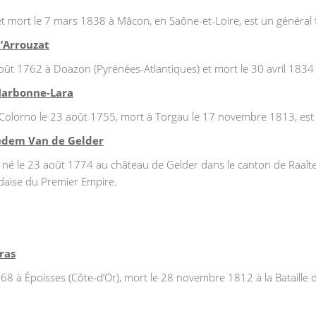
 mort le 7 mars 1838 à Mâcon, en Saône-et-Loire, est un général fr
d’Arrouzat
oût 1762 à Doazon (Pyrénées-Atlantiques) et mort le 30 avril 1834 
 Narbonne-Lara
Colorno le 23 août 1755, mort à Torgau le 17 novembre 1813, est 
Dedem Van de Gelder
é le 23 août 1774 au château de Gelder dans le canton de Raalte 
andaise du Premier Empire.
ras
68 à Époisses (Côte-d’Or), mort le 28 novembre 1812 à la Bataille d