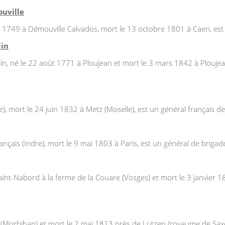
ouville
 1749 à Démouville Calvados, mort le 13 octobre 1801 à Caen, est u
din
, né le 22 août 1771 à Ploujean et mort le 3 mars 1842 à Ploujean 
, mort le 24 juin 1832 à Metz (Moselle), est un général français de 
çais (Indre), mort le 9 mai 1803 à Paris, est un général de brigade
nt-Nabord à la ferme de la Couare (Vosges) et mort le 3 janvier 18
Morbihan) et mort le 2 mai 1813 près de Lützen (royaume de Saxe),