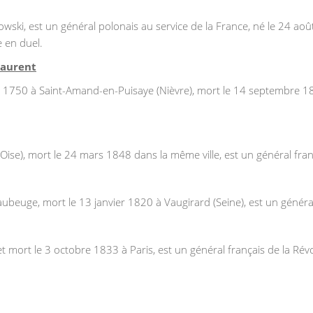
i, est un général polonais au service de la France, né le 24 août
e en duel.
Laurent
 1750 à Saint-Amand-en-Puisaye (Nièvre), mort le 14 septembre 1825
Oise), mort le 24 mars 1848 dans la même ville, est un général franç
euge, mort le 13 janvier 1820 à Vaugirard (Seine), est un général
 mort le 3 octobre 1833 à Paris, est un général français de la Révo