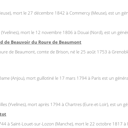
(Meuse), mort le 27 décembre 1842 à Commercy (Meuse), est un gén
 (Yvelines), mort le 12 novembre 1806 à Douai (Nord), est un généra
ard de Beauvoir du Roure de Beaumont
re de Beaumont, comte de Brison, né le 25 août 1753 à Grenoble (I
ame (Anjou), mort guillotiné le 17 mars 1794 à Paris est un général
les (Yvelines), mort après 1794 à Chartres (Eure-et-Loir), est un gé
tot
1744 à Saint-Louet-sur-Lozon (Manche), mort le 22 octobre 1817 à 