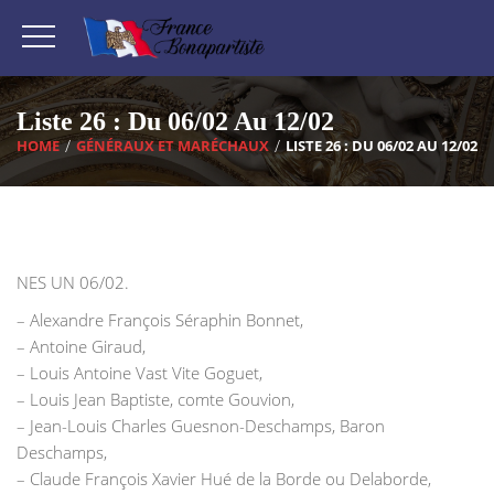
Liste 26 : Du 06/02 Au 12/02
HOME
GÉNÉRAUX ET MARÉCHAUX
LISTE 26 : DU 06/02 AU 12/02
NES UN 06/02.
– Alexandre François Séraphin Bonnet,
– Antoine Giraud,
– Louis Antoine Vast Vite Goguet,
– Louis Jean Baptiste, comte Gouvion,
– Jean-Louis Charles Guesnon-Deschamps, Baron
Deschamps,
– Claude François Xavier Hué de la Borde ou Delaborde,