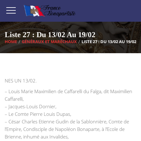
Liste 27 : Du 13/02 Au 19/02
HOME
GÉNÉRAUX ET MARÉCHAUX
LISTE 27 : DU 13/02 AU 19/02
NES UN 13/02.
– Louis Marie Maximilien de Caffarelli du Falga, dit Maximilien
Caffarelli,
– Jacques-Louis Dornier,
– Le Comte Pierre Louis Dupas,
– César Charles Etienne Gudin de la Sablonnière, Comte de
l’Empire, Condisciple de Napoléon Bonaparte, à l’Ecole de
Brienne, inhumé aux Invalides,