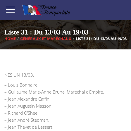
Liste 31 : Du 13/03 Au 19/03
HOME
GÉNÉRAUX ET MARÉCHAUX
LISTE 31 : DU 13/03 AU 19/03
‌NES UN 13/03.
– Louis Bonnaire,
– Guillaume Marie-Anne Brune, Maréchal d’Empire,
– Jean Alexandre Caffin,
– Jean Augustin Masson,
– Richard O’Shee,
– Jean André Stedman,
– Jean Thévet de Lessert,