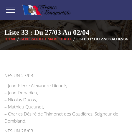
Liste 33 : Du 27/03 Au 02/04
HOME
GÉNÉRAUX ET MARÉCHAUX
LISTE 33 : DU 27/03 AU 02/04
‌NES UN 27/03.
– Jean-Pierre Alexandre Dieudé,
– Jean Donadieu,
– Nicolas Ducos,
– Mathieu Queunot,
– Charles Désiré de Thimonet des Gaudières, Seigneur de
Dombland,
NES UN 28/03.