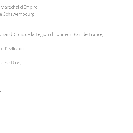
 Maréchal d’Empire
hié Schawembourg,
 Grand-Croix de la Légion d’Honneur, Pair de France,
 d’Ogllianico,
c de Dino,
,