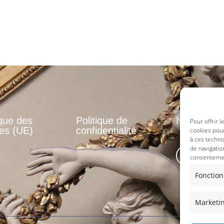
ique des
Politique de
Nos réseau
Pour offrir 
es (UE)
confidentialité
cookies pour
à ces techn
de navigatio
consentement
Fonction
Marketi