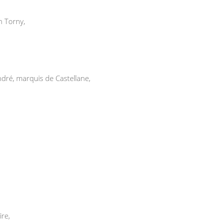
h Torny,
ndré, marquis de Castellane,
ire,