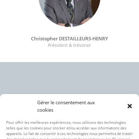
Christopher DESTAILLEURS-HENRY
Président & trésorier
Gérer le consentement aux
cookies
Politique des cookies (UE)
Pour offrir les meilleures expériences, nous utilisons des technologies
telles que les cookies pour stocker et/ou accéder aux informations des
appareils. Le fait de consentir à ces technologies nous permettra de traiter
Politique de confidentialité