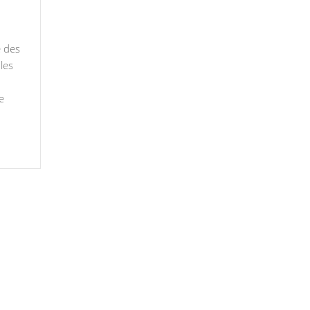
e des
les
e