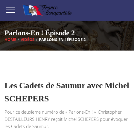
Parlons-En ! Épisode 2
HOME
VIDÉOS
PARLONS-EN ! ÉPISODE 2
Les Cadets de Saumur avec Michel
SCHEPERS
Pour ce deuxième numéro de « Parlons-En ! », Christopher
DESTAILLEURS-HENRY reçoit Michel SCHEPERS pour évoquer
les Cadets de Saumur.