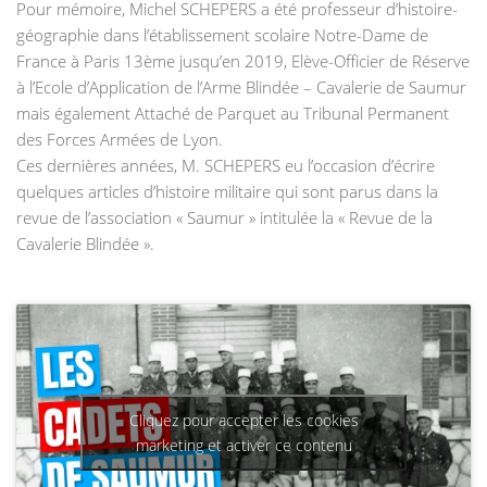
Pour mémoire, Michel SCHEPERS a été professeur d’histoire-
géographie dans l’établissement scolaire Notre-Dame de
France à Paris 13ème jusqu’en 2019, Elève-Officier de Réserve
à l’Ecole d’Application de l’Arme Blindée – Cavalerie de Saumur
mais également Attaché de Parquet au Tribunal Permanent
des Forces Armées de Lyon.
Ces dernières années, M. SCHEPERS eu l’occasion d’écrire
quelques articles d’histoire militaire qui sont parus dans la
revue de l’association « Saumur » intitulée la « Revue de la
Cavalerie Blindée ».
Cliquez pour accepter les cookies
marketing et activer ce contenu