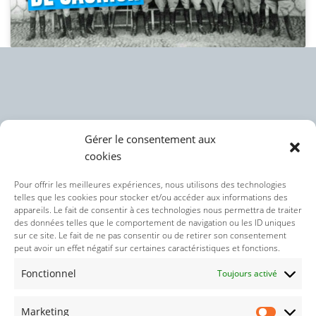
Gérer le consentement aux
cookies
Politique des cookies (UE)
Pour offrir les meilleures expériences, nous utilisons des technologies
telles que les cookies pour stocker et/ou accéder aux informations des
appareils. Le fait de consentir à ces technologies nous permettra de traiter
Politique de confidentialité
des données telles que le comportement de navigation ou les ID uniques
sur ce site. Le fait de ne pas consentir ou de retirer son consentement
peut avoir un effet négatif sur certaines caractéristiques et fonctions.
Nos réseaux sociaux :
Fonctionnel
Toujours activé
Marketing