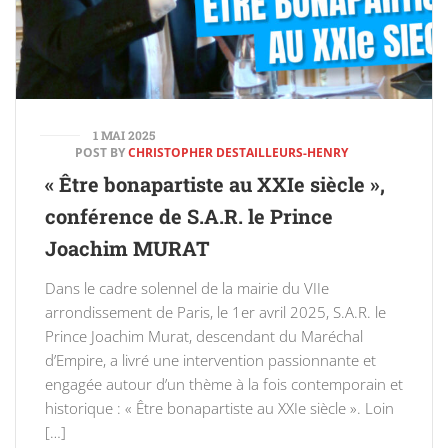
1 MAI 2025
POST BY
CHRISTOPHER DESTAILLEURS-HENRY
« Être bonapartiste au XXIe siècle »,
conférence de S.A.R. le Prince
Joachim MURAT
Dans le cadre solennel de la mairie du VIIe
arrondissement de Paris, le 1er avril 2025, S.A.R. le
Prince Joachim Murat, descendant du Maréchal
d’Empire, a livré une intervention passionnante et
engagée autour d’un thème à la fois contemporain et
historique : « Être bonapartiste au XXIe siècle ». Loin
[…]