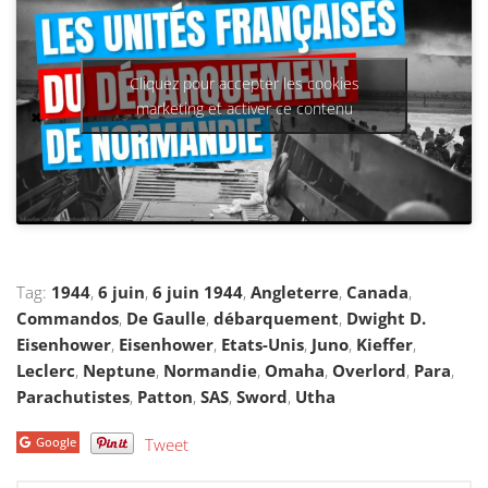
Cliquez pour accepter les cookies
marketing et activer ce contenu
Tag:
1944
,
6 juin
,
6 juin 1944
,
Angleterre
,
Canada
,
Commandos
,
De Gaulle
,
débarquement
,
Dwight D.
Eisenhower
,
Eisenhower
,
Etats-Unis
,
Juno
,
Kieffer
,
Leclerc
,
Neptune
,
Normandie
,
Omaha
,
Overlord
,
Para
,
Parachutistes
,
Patton
,
SAS
,
Sword
,
Utha
Google
Tweet