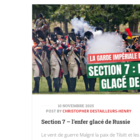
10 NOVEMBRE 2025
POST BY
CHRISTOPHER DESTAILLEURS-HENRY
Section 7 – l’enfer glacé de Russie
Le vent de guerre Malgré la paix de Tilsitt et les