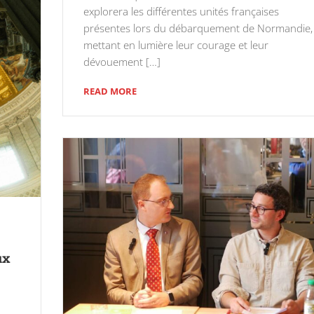
explorera les différentes unités françaises
présentes lors du débarquement de Normandie,
mettant en lumière leur courage et leur
dévouement […]
READ MORE
ux