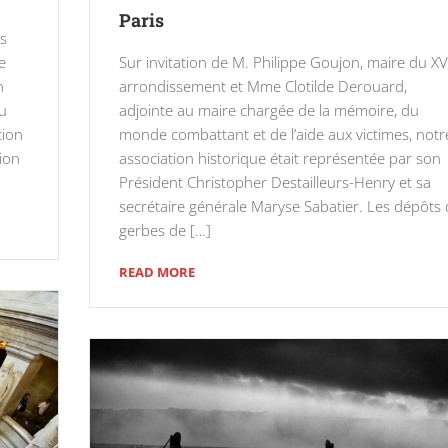
Paris
is
e
Sur invitation de M. Philippe Goujon, maire du X
n
arrondissement et Mme Clotilde Derouard,
au
adjointe au maire chargée de la mémoire, du
tion
monde combattant et de l’aide aux victimes, notr
ion
association historique était représentée par son
Président Christopher Destailleurs-Henry et sa
secrétaire générale Maryse Sabatier. Les dépôts
gerbes de […]
READ MORE