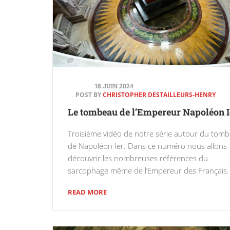
18 JUIN 2024
POST BY
CHRISTOPHER DESTAILLEURS-HENRY
Le tombeau de l’Empereur Napoléon I
Troisième vidéo de notre série autour du tom
de Napoléon Ier. Dans ce numéro nous allons
découvrir les nombreuses références du
sarcophage même de l’Empereur des Français.
READ MORE