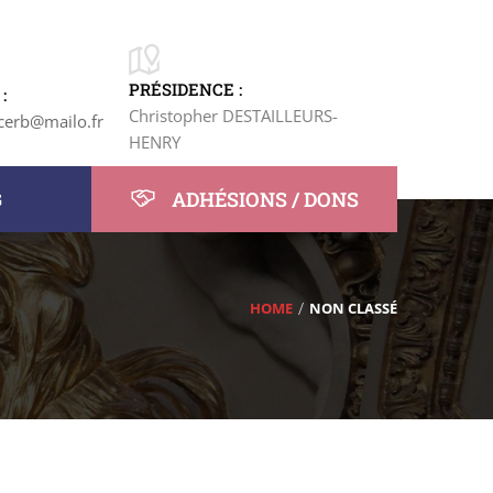
PRÉSIDENCE :
:
Christopher DESTAILLEURS-
cerb@mailo.fr
HENRY
ADHÉSIONS / DONS
G
HOME
NON CLASSÉ