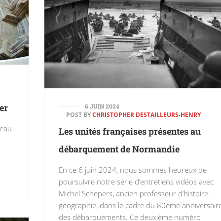
er
6 JUIN 2024
POST BY
CHRISTOPHER DESTAILLEURS-HENRY
beau
Les unités françaises présentes au
débarquement de Normandie
En ce 6 juin 2024, nous sommes heureux de
poursuivre notre série d’entretiens vidéos avec
Michel Schepers, ancien professeur d’histoire-
géographie, dans le cadre du 80ème anniversair
des débarquements. Ce deuxième numéro