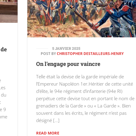
 de
5 JANVIER 2025
POST BY
CHRISTOPHER DESTAILLEURS-HENRY
On l’engage pour vaincre
Telle était la devise de la garde impériale de
e
l’Empereur Napoléon 1er.Héritier de cette unité
Les
d’élite, le 94e régiment d’infanterie (94e RI)
 du
perpétue cette devise tout en portant le nom de 
t
grenadiers de la Garde » ou « La Garde ». Bien
le 9
souvent dans les écrits, le régiment n’est pas
omme
désigné […]
READ MORE