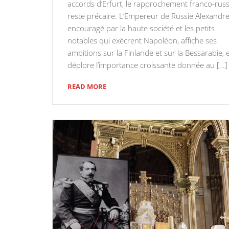
accords d’Erfurt, le rapprochement franco-rus
reste précaire. L’Empereur de Russie Alexandre
encouragé par la haute société et les petits
notables qui exècrent Napoléon, affiche ses
ambitions sur la Finlande et sur la Bessarabie, 
déplore l’importance croissante donnée au […]
READ MORE