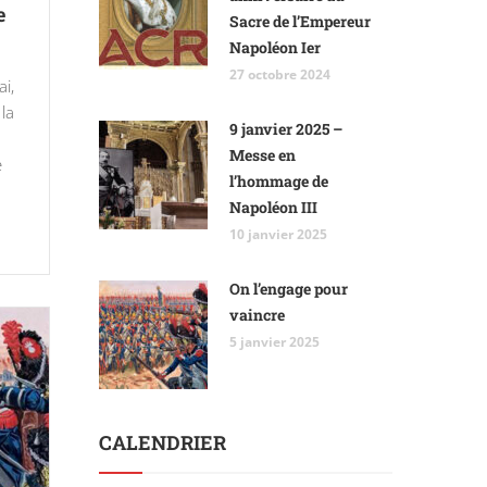
e
Sacre de l’Empereur
Napoléon Ier
27 octobre 2024
i,
 la
9 janvier 2025 –
Messe en
e
l’hommage de
Napoléon III
10 janvier 2025
On l’engage pour
vaincre
5 janvier 2025
CALENDRIER