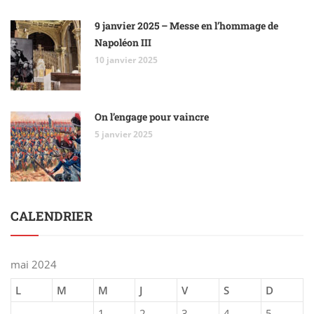
9 janvier 2025 – Messe en l’hommage de
Napoléon III
10 janvier 2025
On l’engage pour vaincre
5 janvier 2025
CALENDRIER
mai 2024
L
M
M
J
V
S
D
1
2
3
4
5