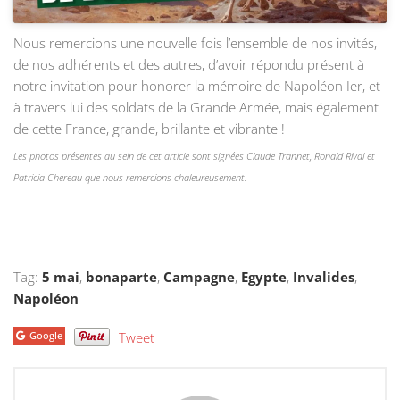
Nous remercions une nouvelle fois l’ensemble de nos invités,
de nos adhérents et des autres, d’avoir répondu présent à
notre invitation pour honorer la mémoire de Napoléon Ier, et
à travers lui des soldats de la Grande Armée, mais également
de cette France, grande, brillante et vibrante !
Les photos présentes au sein de cet article sont signées Claude Trannet, Ronald Rival et
Patricia Chereau que nous remercions chaleureusement.
Tag:
5 mai
,
bonaparte
,
Campagne
,
Egypte
,
Invalides
,
Napoléon
Google
Tweet