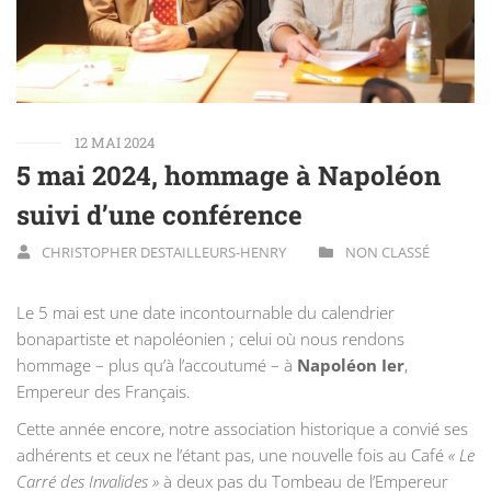
12 MAI 2024
5 mai 2024, hommage à Napoléon
suivi d’une conférence
CHRISTOPHER DESTAILLEURS-HENRY
NON CLASSÉ
Le 5 mai est une date incontournable du calendrier
bonapartiste et napoléonien ; celui où nous rendons
hommage – plus qu’à l’accoutumé – à
Napoléon Ier
,
Empereur des Français.
Cette année encore, notre association historique a convié ses
adhérents et ceux ne l’étant pas, une nouvelle fois au Café
« Le
Carré des Invalides »
à deux pas du Tombeau de l’Empereur