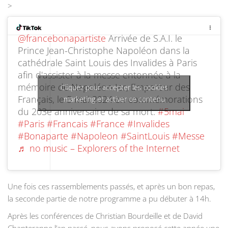
>
@francebonapartiste
Arrivée de S.A.I. le
Prince Jean-Christophe Napoléon dans la
cathédrale Saint Louis des Invalides à Paris
afin d'assister à la messe entonnée à la
mémoire de Napoléon Ier, Empereur des
Cliquez pour accepter les cookies
Français, le 5 mai 2024 en commémorations
marketing et activer ce contenu
du 203e anniversaire de sa mort.
#5mai
#Paris
#Francais
#France
#Invalides
#Bonaparte
#Napoleon
#SaintLouis
#Messe
♬ no music – Explorers of the Internet
Une fois ces rassemblements passés, et après un bon repas,
la seconde partie de notre programme a pu débuter à 14h.
Après les conférences de Christian Bourdeille et de David
Chanteranne l’an passé, nous avons proposé cette année une