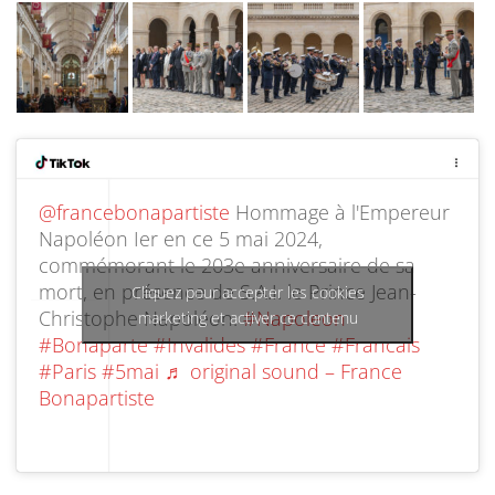
@francebonapartiste
Hommage à l'Empereur
Napoléon Ier en ce 5 mai 2024,
commémorant le 203e anniversaire de sa
mort, en présence de S.A.I. le Prince Jean-
Cliquez pour accepter les cookies
Christophe Napoléon.
#Napoleon
marketing et activer ce contenu
#Bonaparte
#Invalides
#France
#Francais
#Paris
#5mai
♬ original sound – France
Bonapartiste