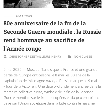
9 MAI 2025
80e anniversaire de la fin de la
Seconde Guerre mondiale : la Russie
rend hommage au sacrifice de
l’Armée rouge
CHRISTOPHER DESTAILLEURS-HENRY
NON CLASSÉ
9 mai 2025 — Moscou. Tandis que la France et une grande
partie de l’Europe ont célébré, le 8 mai, les 80 ans de la
capitulation de l’Allemagne nazie, la Russie marque ce 9 mai le
« Jour de la Victoire ». Une date profondément ancrée dans la
mémoire collective russe, symbole de la fin de la Seconde
Guerre mondiale sur le front européen, et du prix exorbitant
payé par l’Union soviétique dans la lutte contre le nazisme.