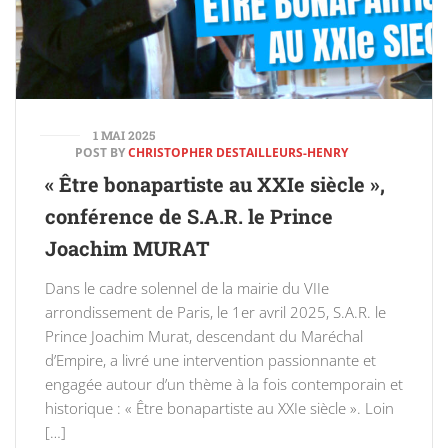
1 MAI 2025
POST BY
CHRISTOPHER DESTAILLEURS-HENRY
« Être bonapartiste au XXIe siècle »,
conférence de S.A.R. le Prince
Joachim MURAT
Dans le cadre solennel de la mairie du VIIe
arrondissement de Paris, le 1er avril 2025, S.A.R. le
Prince Joachim Murat, descendant du Maréchal
d’Empire, a livré une intervention passionnante et
engagée autour d’un thème à la fois contemporain et
historique : « Être bonapartiste au XXIe siècle ». Loin
[…]