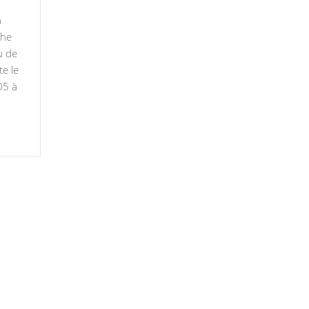
a
che
u de
te le
05 à