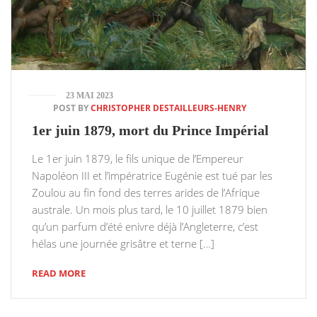
23 MAI 2023
POST BY
CHRISTOPHER DESTAILLEURS-HENRY
1er juin 1879, mort du Prince Impérial
Le 1er juin 1879, le fils unique de l’Empereur
Napoléon III et l’impératrice Eugénie est tué par les
Zoulou au fin fond des terres arides de l’Afrique
australe. Un mois plus tard, le 10 juillet 1879 bien
qu’un parfum d’été enivre déjà l’Angleterre, c’est
hélas une journée grisâtre et terne […]
READ MORE