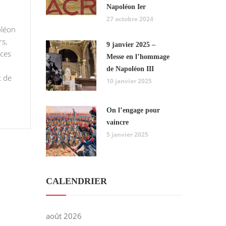
Napoléon Ier
27 octobre 2024
oléon
rs,
9 janvier 2025 –
oces
Messe en l’hommage
de Napoléon III
t de
10 janvier 2025
On l’engage pour
vaincre
5 janvier 2025
CALENDRIER
août 2026