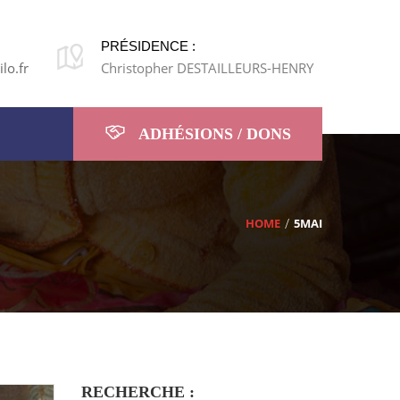
PRÉSIDENCE :
lo.fr
Christopher DESTAILLEURS-HENRY
ADHÉSIONS / DONS
HOME
5MAI
RECHERCHE :