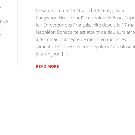
s
Le samedi 5 mai 1821 à 17h49 s’éteignait à
Longwood House sur l’île de Sainte-Hélène, Nap
enue
Ier, Empereur des Français. Alité depuis le 17 ma
ns.
Napoléon Bonaparte est atteint de douleurs atr
21
à l’estomac. Il accepte de moins en moins les
aliments, les vomissements réguliers l’affaiblissen
jour en jour. […]
READ MORE