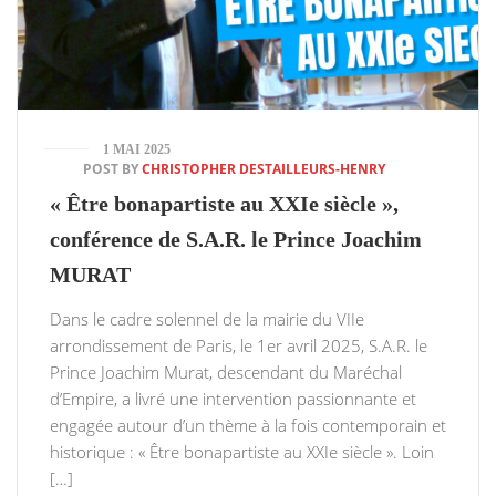
1 MAI 2025
POST BY
CHRISTOPHER DESTAILLEURS-HENRY
« Être bonapartiste au XXIe siècle »,
conférence de S.A.R. le Prince Joachim
MURAT
Dans le cadre solennel de la mairie du VIIe
arrondissement de Paris, le 1er avril 2025, S.A.R. le
Prince Joachim Murat, descendant du Maréchal
d’Empire, a livré une intervention passionnante et
engagée autour d’un thème à la fois contemporain et
historique : « Être bonapartiste au XXIe siècle ». Loin
[…]