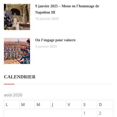
9 janvier 2025 – Messe en l’hommage de
Napoléon III
10 janvier 2025
On l’engage pour vaincre
5 janvier 2025
CALENDRIER
août 2026
L
M
M
J
V
S
D
1
2