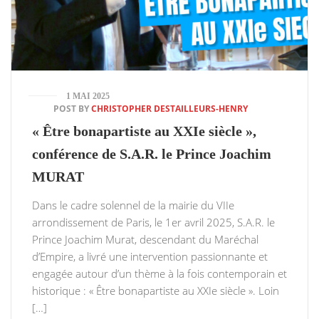
1 MAI 2025
POST BY
CHRISTOPHER DESTAILLEURS-HENRY
« Être bonapartiste au XXIe siècle »,
conférence de S.A.R. le Prince Joachim
MURAT
Dans le cadre solennel de la mairie du VIIe
arrondissement de Paris, le 1er avril 2025, S.A.R. le
Prince Joachim Murat, descendant du Maréchal
d’Empire, a livré une intervention passionnante et
engagée autour d’un thème à la fois contemporain et
historique : « Être bonapartiste au XXIe siècle ». Loin
[…]