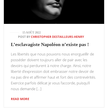
15 AOÛT 2022
POST BY
CHRISTOPHER DESTAILLEURS-HENRY
L’esclavagiste Napoléon n’existe pas !
Les libertés que nous pouvons nous enorgueillir de
posséder doivent toujours aller de pair avec les
devoirs qui perdurent à notre charge. Ainsi, notre
liberté d’expression doit embrasser notre devoir de
na pas dire et affirmer haut et fort des contrevérités.
Exercice parfois délicat je vous l’accorde, puisqu’il
nous demande […]
READ MORE