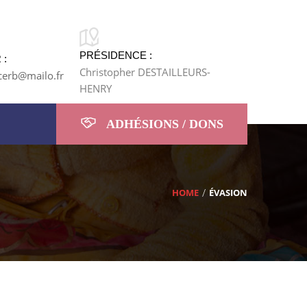
PRÉSIDENCE :
 :
Christopher DESTAILLEURS-
cerb@mailo.fr
HENRY
ADHÉSIONS / DONS
HOME
ÉVASION