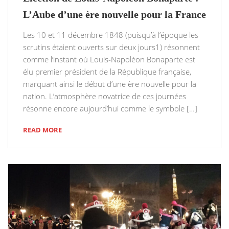
L’Aube d’une ère nouvelle pour la France
Les 10 et 11 décembre 1848 (puisqu’à l’époque les
scrutins étaient ouverts sur deux jours1) résonnent
comme l’instant où Louis-Napoléon Bonaparte est
élu premier président de la République française,
marquant ainsi le début d’une ère nouvelle pour la
nation. L’atmosphère novatrice de ces journées
résonne encore aujourd’hui comme le symbole […]
READ MORE