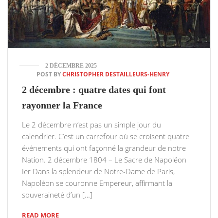
2 DÉCEMBRE 2025
POST BY
CHRISTOPHER DESTAILLEURS-HENRY
2 décembre : quatre dates qui font
rayonner la France
Le 2 décembre n’est pas un simple jour du
calendrier. C’est un carrefour où se croisent quatre
événements qui ont façonné la grandeur de notre
Nation. 2 décembre 1804 – Le Sacre de Napoléon
Ier Dans la splendeur de Notre-Dame de Paris,
Napoléon se couronne Empereur, affirmant la
souveraineté d’un […]
READ MORE