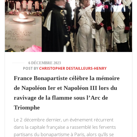
6 DÉCEMBRE 2023
POST BY
CHRISTOPHER DESTAILLEURS-HENRY
France Bonapartiste célèbre la mémoire
de Napoléon Ier et Napoléon III lors du
ravivage de la flamme sous l’Arc de
Triomphe
Le 2 décembre dernier, un événement récurrent
dans la capitale française a rassemblé les fervents
partisans du bonapartisme à Paris, alors qu’ils se