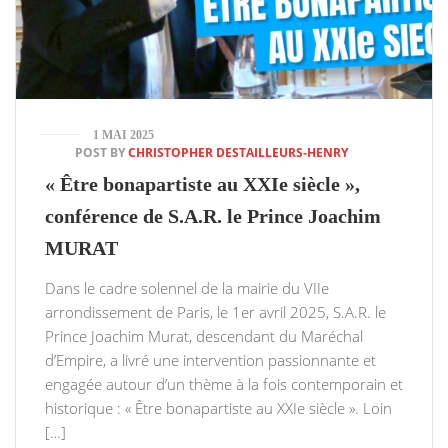
1 MAI 2025
POST BY
CHRISTOPHER DESTAILLEURS-HENRY
« Être bonapartiste au XXIe siècle »,
conférence de S.A.R. le Prince Joachim
MURAT
Dans le cadre solennel de la mairie du VIIe
arrondissement de Paris, le 1er avril 2025, S.A.R. le
Prince Joachim Murat, descendant du Maréchal
d’Empire, a livré une intervention passionnante et
engagée autour d’un thème à la fois contemporain et
historique : « Être bonapartiste au XXIe siècle ». Loin
[…]