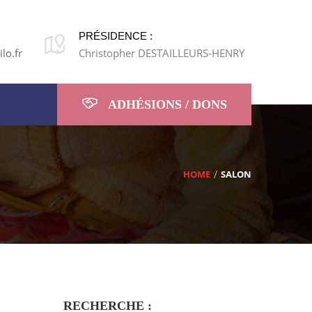
PRÉSIDENCE :
lo.fr
Christopher DESTAILLEURS-HENRY
ADHÉSIONS / DONS
HOME
SALON
RECHERCHE :