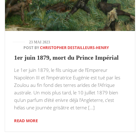
23 MAI 2023
POST BY
CHRISTOPHER DESTAILLEURS-HENRY
1er juin 1879, mort du Prince Impérial
Le 1er juin 1879, le fils unique de l’Empereur
Napoléon III et l’impératrice Eugénie est tué par les
Zoulou au fin fond des terres arides de l’Afrique
australe. Un mois plus tard, le 10 juillet 1879 bien
qu’un parfum d’été enivre déjà l’Angleterre, c’est
hélas une journée grisâtre et terne […]
READ MORE